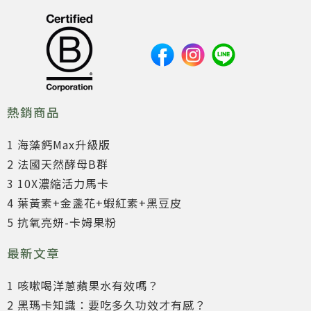
熱銷商品
1 海藻鈣Max升級版
2 法國天然酵母B群
3 10X濃縮活力馬卡
4 葉黃素+金盞花+蝦紅素+黑豆皮
5 抗氧亮妍-卡姆果粉
最新文章
1 咳嗽喝洋蔥蘋果水有效嗎？
2 黑瑪卡知識：要吃多久功效才有感？