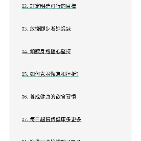
02. 訂定明確可行的目標
03. 放慢腳步漸進鍛鍊
04. 傾聽身體恆心堅持
05. 如何克服懈怠和挫折?
06. 養成健康的飲食習慣
07. 每日超慢跑健康多更多