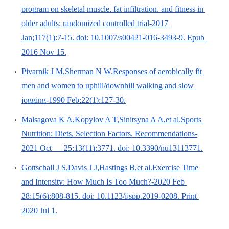
program on skeletal muscle, fat infiltration, and fitness in 
older adults: randomized controlled trial-
2017 
Jan;117(1):7-15.
 doi: 10.1007/s00421-016-3493-9. Epub 
2016 Nov 15.
Pivarnik J M,Sherman N W.Responses of aerobically fit 
men and women to uphill/downhill walking and slow 
jogging-
1990 Feb;22(1):127-30.
Malsagova K A,Kopylov A T,Sinitsyna A A,et al.Sports 
Nutrition: Diets, Selection Factors, Recommendations-
2021 Oct      25;13(11):3771.
 doi: 10.3390/nu13113771.
Gottschall J S,Davis J J,Hastings B,et al.Exercise Time 
and Intensity: How Much Is Too Much?-
2020 Feb 
28;15(6):808-815.
 doi: 10.1123/ijspp.2019-0208. Print 
2020 Jul 1.