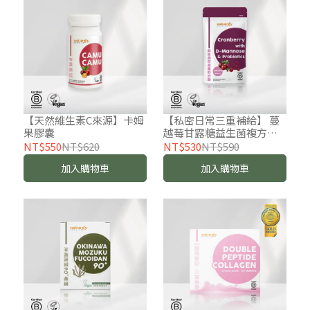
【天然維生素C來源】卡姆
【私密日常三重補給】 蔓
果膠囊
越莓甘露糖益生菌複方膠
囊
NT$550
NT$620
NT$530
NT$590
加入購物車
加入購物車