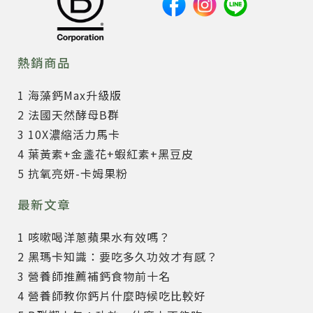
熱銷商品
1 海藻鈣Max升級版
2 法國天然酵母B群
3 10X濃縮活力馬卡
4 葉黃素+金盞花+蝦紅素+黑豆皮
5 抗氧亮妍-卡姆果粉
最新文章
1 咳嗽喝洋蔥蘋果水有效嗎？
2 黑瑪卡知識：要吃多久功效才有感？
3 營養師推薦補鈣食物前十名
4 營養師教你鈣片什麼時候吃比較好