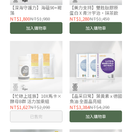
【深海守護力】海蘊90+褐
【美力支持】雙胜肽膠原
藻
蛋白 X 青汁宇治‧抹茶飲
NT$1,800
NT$1,980
NT$1,280
NT$1,450
加入購物車
加入購物車
【忙碌上班族】10X馬卡×
【晶采日常】葉黃素 x 德國
酵母B群 活力加乘組
魚油 全面晶亮組
NT$1,627
NT$2,090
NT$3,384
NT$4,290
已售完
加入購物車