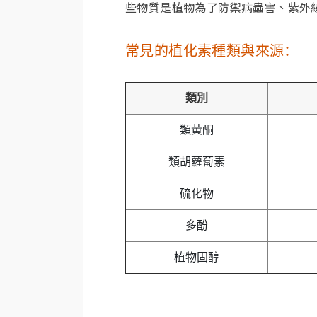
些物質是植物為了防禦病蟲害、紫外
常見的植化素種類與來源：
類別
類黃酮
類胡蘿蔔素
硫化物
多酚
植物固醇