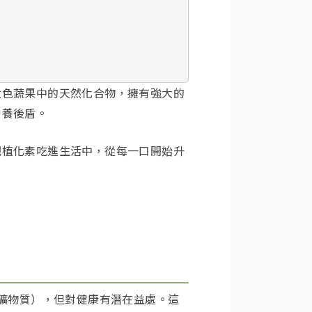
六色蔬果中的天然化合物，擁有強大的
營養後盾。
把植化素吃進生活中，從每一口開始升
命、礦物質），但對健康有潛在益處。這