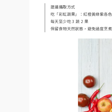
建議攝取方式
吃「彩虹蔬果」：紅橙黃綠紫各
每天至少吃 3 蔬 2 果
保留食物天然狀態，避免過度烹