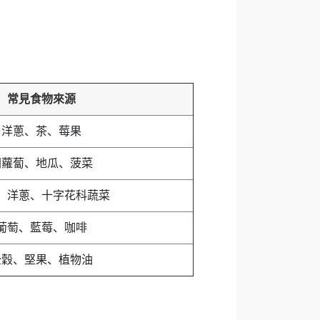
常見食物來源
洋蔥、茶、莓果
胡蘿蔔、地瓜、菠菜
、洋蔥、十字花科蔬菜
葡萄、藍莓、咖啡
全穀、堅果、植物油