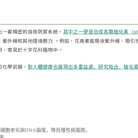
出一套精密的自我防禦系統，
其中之一便是合成各類植化素（phytoc
、紫外線和其他環境壓力 。​例如，花青素能吸收紫外線、吸引
用，常見於十字花科植物中。​
的化學武器，
對人體健康也展現出多重益處。​研究指出，植化
細胞老化與DNA損傷，降低慢性病風險。
素