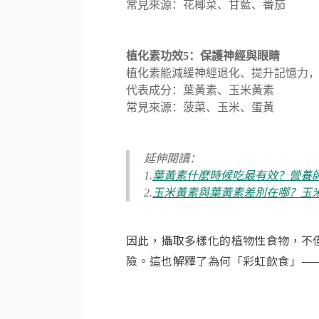
常見來源：花椰菜、甘藍、番茄
植化素功效5：保護神經與眼睛
植化素能減緩神經退化、提升記憶力
代表成分：葉黃素、玉米黃素
常見來源：菠菜、玉米、蛋黃
延伸閱讀：
1.
葉黃素什麼時候吃最有效？營養
2.
玉米黃素與葉黃素差別在哪？玉
因此，攝取多樣化的植物性食物，不
險。​這也解釋了為何「彩虹飲食」—