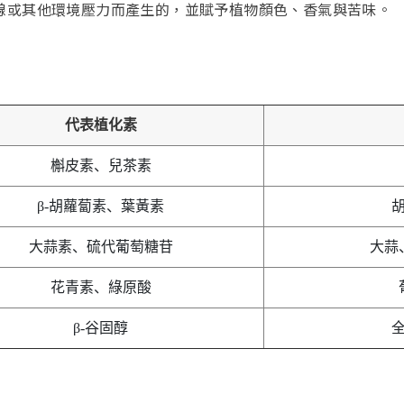
線或其他環境壓力而產生的，並賦予植物顏色、香氣與苦味。
代表植化素
槲皮素、兒茶素
β-胡蘿蔔素、葉黃素
大蒜素、硫代葡萄糖苷
大蒜
花青素、綠原酸
β-谷固醇