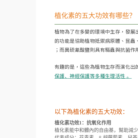
植化素的五大功效有哪些？
植物為了在多變的環境中生存，發展
的功能是協助植物抵禦病原體、昆蟲
；​而異硫氰酸鹽則具有驅蟲與抗菌作
有趣的是，這些為植物生存而演化出
保護、神經保護等多種生理活性 。​
以下為植化素的五大功效：
植化素功效1：抗氧化作用
植化素能中和體內的自由基，幫助減少
代表成分：花青素、β-胡蘿蔔素、兒茶