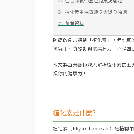
03. 營養師教你五色蔬果怎麼吃？
04. 植化素生活實踐 5 大飲食原則
05. 參考資料
防癌飲食常聽到「植化素」，但你真
抗氧化、抗發炎與抗癌潛力。不僅如
本文將由營養師深入解析植化素的五
級你的健康力！
植化素是什麼？
植化素（Phytochemicals