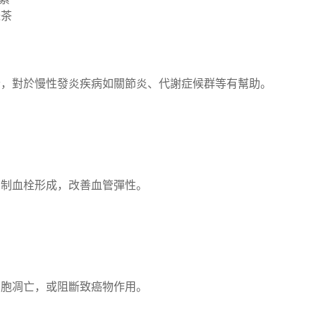
綠茶
素，對於慢性發炎疾病如關節炎、代謝症候群等有幫助。
抑制血栓形成，改善血管彈性。
細胞凋亡，或阻斷致癌物作用。