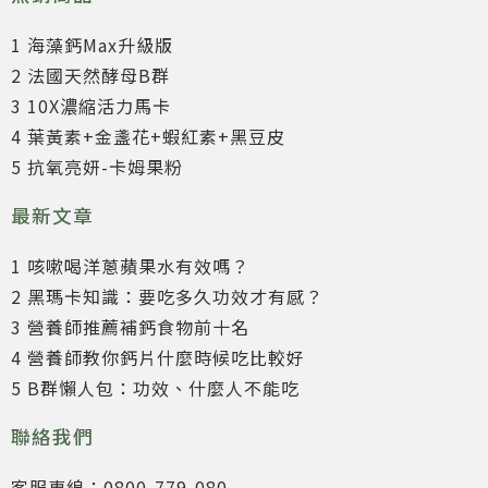
1 海藻鈣Max升級版
2 法國天然酵母B群
3 10X濃縮活力馬卡
4 葉黃素+金盞花+蝦紅素+黑豆皮
5 抗氧亮妍-卡姆果粉
最新文章
1 咳嗽喝洋蔥蘋果水有效嗎？
2 黑瑪卡知識：要吃多久功效才有感？
3 營養師推薦補鈣食物前十名
4 營養師教你鈣片什麼時候吃比較好
5 B群懶人包：功效、什麼人不能吃
聯絡我們
客服專線：0800-779-080