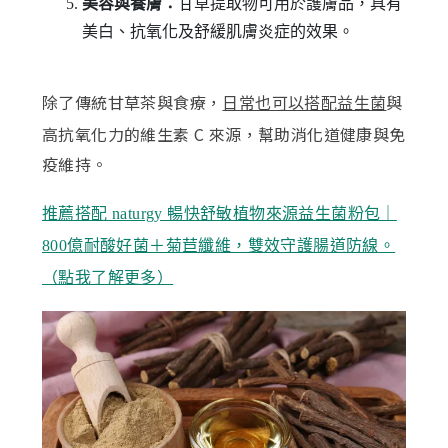
美容與養膚：
甘草提取物可用於護膚品，具有
美白、抗氧化及舒緩肌膚炎症的效果。
除了傳統甘草茶與食療，
與
日常也可以搭配益生菌
高抗氧化力的維生素 C 來源，幫助消化道健康與免
疫維持。
推薦搭配 naturgy 暢快舒敏植物來源益生菌粉包｜
800億耐酸好菌＋菊苣纖維，雙效守護腸道防線。
（點我了解更多）