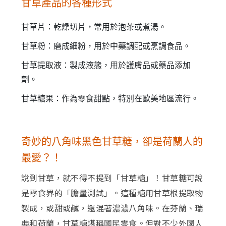
甘草產品的各種形式
甘草片：乾燥切片，常用於泡茶或煮湯。
甘草粉：磨成細粉，用於中藥調配或烹調食品。
甘草提取液：製成液態，用於護膚品或藥品添加
劑。
甘草糖果：作為零食甜點，特別在歐美地區流行。
奇妙的八角味黑色甘草糖，卻是荷蘭人的
最愛？！
說到甘草，就不得不提到「甘草糖」！甘草糖可說
是零食界的「膽量測試」。這種糖用甘草根提取物
製成，或甜或鹹，還混著濃濃八角味。在芬蘭、瑞
典和荷蘭，甘草糖堪稱國民零食。但對不少外國人