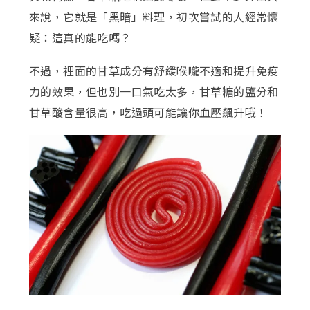
來說，它就是「黑暗」料理，初次嘗試的人經常懷
疑：這真的能吃嗎？
不過，裡面的甘草成分有舒緩喉嚨不適和提升免疫
力的效果，但也別一口氣吃太多，甘草糖的鹽分和
甘草酸含量很高，吃過頭可能讓你血壓飆升哦！