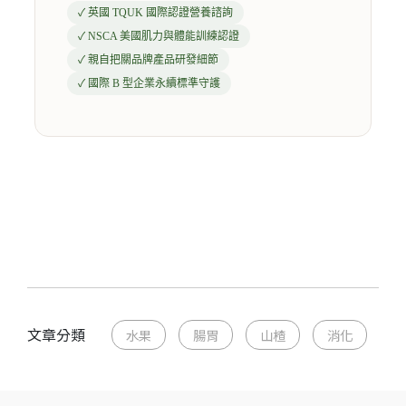
✓ 英國 TQUK 國際認證營養諮詢
✓ NSCA 美國肌力與體能訓練認證
✓ 親自把關品牌產品研發細節
✓ 國際 B 型企業永續標準守護
文章分類
水果
腸胃
山楂
消化