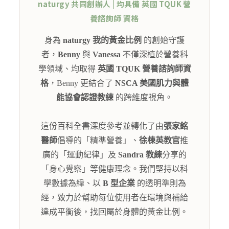
naturgy 共同創辦人 | 均具備 英國 TQUK 營
養諮詢師 資格
身為
naturgy 我的黃金比例
的創始守護
者，
Benny
與
Vanessa
不僅深植於營養科
學領域、均取得
英國 TQUK 營養諮詢師資
格
，Benny 更結合了
NSCA 美國肌力與體
能協會認證教練
的跨維度視角。
這份百科全書深度參考並轉化了由
張家銘
醫師
倡導的「精準營養」、
徐棟英教官
推
廣的「運動紀律」及
Sandra 教練
分享的
「身心覺察」等健康理念。我們堅持以科
學數據為緯、以
B 型企業
的透明準則為
經，致力於幫助每位使用者在環境與補給
達成平衡後，找回屬於身體的黃金比例。