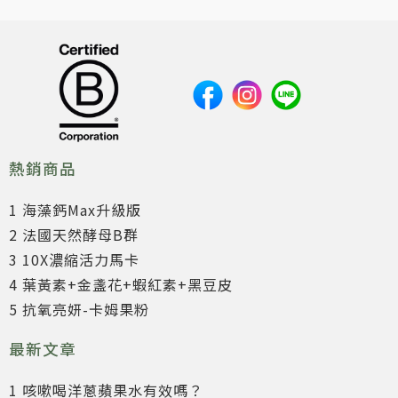
熱銷商品
1 海藻鈣Max升級版
2 法國天然酵母B群
3 10X濃縮活力馬卡
4 葉黃素+金盞花+蝦紅素+黑豆皮
5 抗氧亮妍-卡姆果粉
最新文章
1 咳嗽喝洋蔥蘋果水有效嗎？