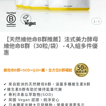
1
/
8
【天然維他命B群推薦】法式美力酵母
維他命B群（30粒/袋） - 4入組多件優
惠
維他命B群+SOD+Q10+鐵，全方位B群補給
✔ 來自歐洲的天然酵母B群，涵蓋多種維生素B群
✔維生素B群有助於維持能量代謝
✔ 專利洋香瓜萃取物(SOD)
✔ 英國 Vegan 認證，純淨安心
✔ 日本獨家米糠大豆發酵物，營養來源更多元