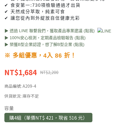
✔ 食安第一:730項檢驗通過才出貨
✔ 天然成分萃取，純素可食
✔ 讓您從內到外綻放自信健康光彩
▶
透過 LINE 聯繫我們，獲取產品專業建議 (點我)
▶
100%安心檢測，定期產品檢驗報告 (點我)
▶
榮獲B型企業認證，想了解B型企業 (點我)
※ 多組優惠，4入 86 折！
NT$1,684
NT$2,200
商品編號:
A209-4
供貨狀況:
庫存不足
容量
購4組（單價NT$ 421，現省 516 元）