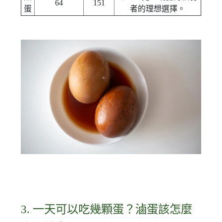
64
151
蛋
者的理想選擇。
3. 一天可以吃幾顆蛋？滷蛋該怎麼