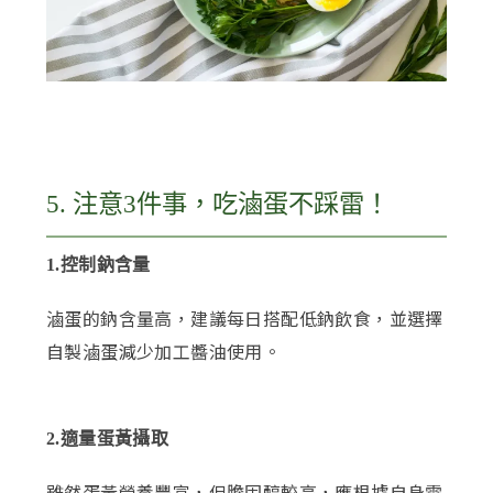
5. 注意3件事，吃滷蛋不踩雷！
1.控制鈉含量
滷蛋的鈉含量高，建議每日搭配低鈉飲食，並選擇
自製滷蛋減少加工醬油使用。
2.適量蛋黃攝取
雖然蛋黃營養豐富，但膽固醇較高，應根據自身需