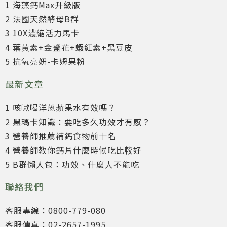
1 海藻鈣Max升級版
2 法國天然酵母B群
3 10X濃縮活力馬卡
4 葉黃素+金盞花+蝦紅素+黑豆皮
5 抗氧亮妍-卡姆果粉
最新文章
1 咳嗽喝洋蔥蘋果水有效嗎？
2 黑瑪卡知識：要吃多久功效才有感？
3 營養師推薦補鈣食物前十名
4 營養師教你鈣片什麼時候吃比較好
5 B群懶人包：功效、什麼人不能吃
聯絡我們
客服專線：0800-779-080
客服傳真：02-2657-1995