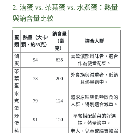
2. 滷蛋 vs. 茶葉蛋 vs. 水煮蛋：熱量
與鈉含量比較
鈉含量
蛋
熱量（大卡/
（毫
適合人群
類
顆，約55克）
克）
滷
喜歡濃郁風味者，適合
94
635
蛋
作為便當配菜。
茶
外食族與減重者，低鈉
葉
78
200
且熱量適中。
蛋
水
追求原味與低鹽飲食的
煮
79
124
人群，特別適合減重。
蛋
炒
早餐搭配蔬菜的好選
91
150
蛋
擇，熱量適中。
蒸
老人、兒童或腸胃較弱