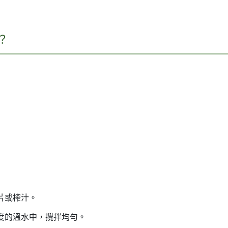
？
片或榨汁。
度的溫水中，攪拌均勻。