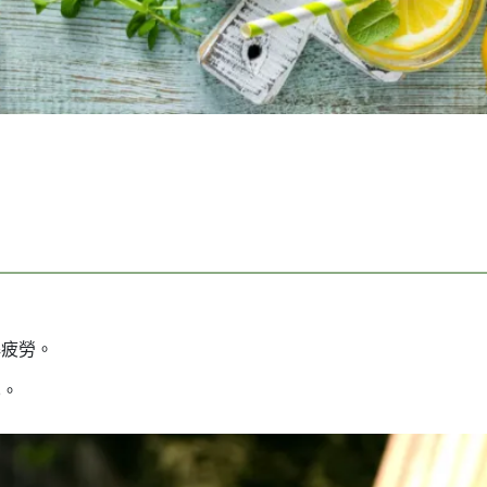
解疲勞。
化。