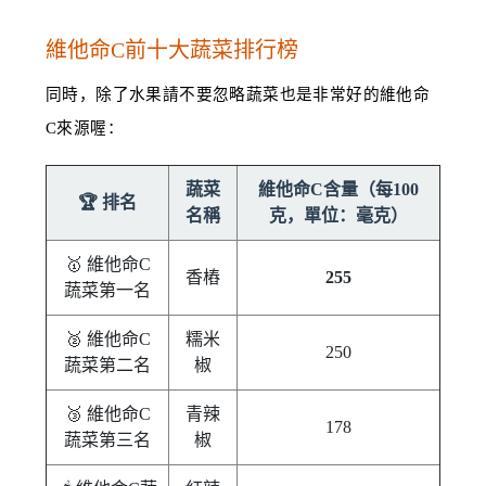
維他命C前十大蔬菜排行榜
同時，除了水果請不要忽略蔬菜也是非常好的維他命
C來源喔：
蔬菜
維他命C含量（每100
🏆 排名
名稱
克，單位：毫克）
🥇 維他命C
香樁
255
蔬菜第一名
🥈 維他命C
糯米
250
蔬菜第二名
椒
🥉 維他命C
青辣
178
蔬菜第三名
椒