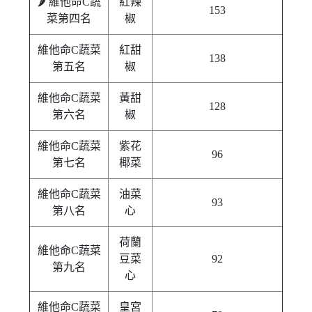
🌶️ 維他命C蔬
紅辣
153
菜第四名
椒
維他命C蔬菜
紅甜
138
第五名
椒
維他命C蔬菜
黃甜
128
第六名
椒
維他命C蔬菜
紫花
96
第七名
椰菜
維他命C蔬菜
油菜
93
第八名
心
荷蘭
維他命C蔬菜
豆菜
92
第九名
心
維他命C蔬菜
皇宮