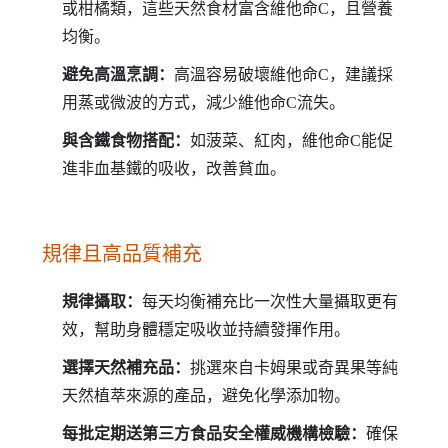
或柑橘類，這些天然食材富含維他命C，且營養
均衡。
避免高溫烹調：
高溫容易破壞維他命C，建議採
用蒸或微波的方式，減少維他命C流失。
與含鐵食物搭配：
如菠菜、紅肉，維他命C能促
進非血基鐵的吸收，改善貧血。
規律且高品質補充
規律攝取：
每天均衡補充比一次性大量攝取更有
效，幫助身體穩定吸收並持續發揮作用。
選擇天然補充品：
挑選來自卡姆果或奇異果等純
天然植萃來源的產品，避免化學添加物。
每批定期送第三方食品安全權威機構檢驗：
確保