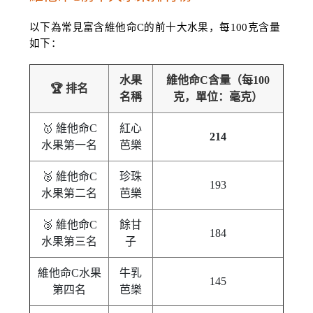
以下為常見富含維他命C的前十大水果，每100克含量
如下：
水果
維他命C含量（每100
🏆 排名
名稱
克，單位：毫克）
🥇 維他命C
紅心
214
水果第一名
芭樂
🥈 維他命C
珍珠
193
水果第二名
芭樂
🥉 維他命C
餘甘
184
水果第三名
子
維他命C水果
牛乳
145
第四名
芭樂