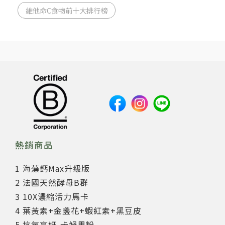
維他命C食物前十大排行榜
熱銷商品
1 海藻鈣Max升級版
2 法國天然酵母B群
3 10X濃縮活力馬卡
4 葉黃素+金盞花+蝦紅素+黑豆皮
5 抗氧亮妍-卡姆果粉