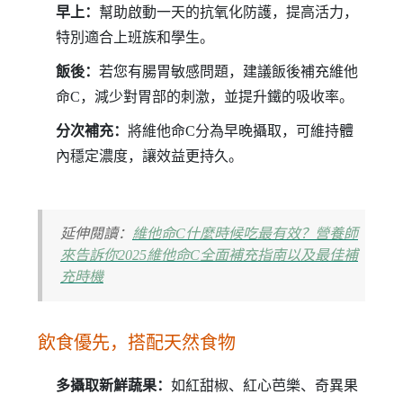
早上：
幫助啟動一天的抗氧化防護，提高活力，
特別適合上班族和學生。
飯後：
若您有腸胃敏感問題，建議飯後補充維他
命C，減少對胃部的刺激，並提升鐵的吸收率。
分次補充：
將維他命C分為早晚攝取，可維持體
內穩定濃度，讓效益更持久。
延伸閱讀：
維他命C什麼時候吃最有效？營養師
來告訴你2025維他命C全面補充指南以及最佳補
充時機
飲食優先，搭配天然食物
多攝取新鮮蔬果：
如紅甜椒、紅心芭樂、奇異果