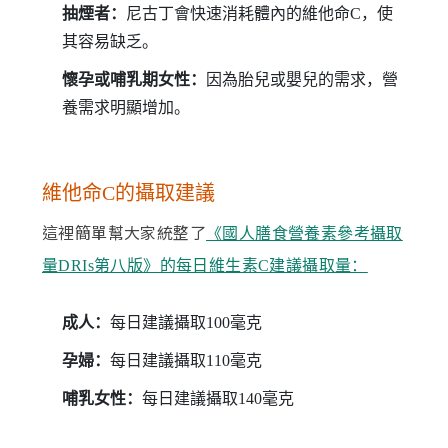
抽煙者：
尼古丁會快速消耗體內的維他命C，使
其容易缺乏。
懷孕或哺乳期女性：
因為胎兒或嬰兒的需求，營
養需求明顯增加。
維他命C的攝取建議
這裡簡單幫大家統整了
《國人膳食營養素參考攝取
量DRIs第八版》的每日維生素C建議攝取量：
成人：
每日建議攝取100毫克
孕婦：
每日建議攝取110毫克
哺乳女性：
每日建議攝取140毫克