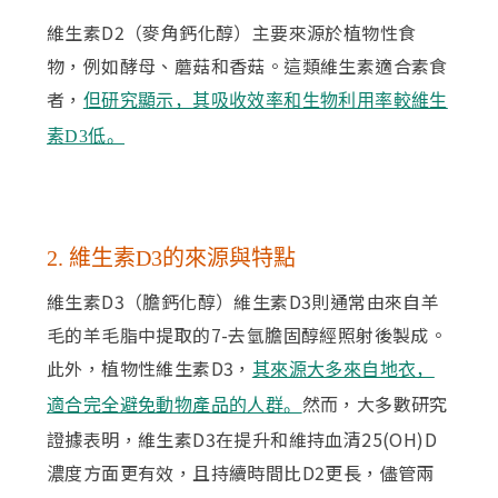
維生素D2（麥角鈣化醇）主要來源於植物性食
物，例如酵母、蘑菇和香菇。這類維生素適合素食
者，
但研究顯示，其吸收效率和生物利用率較維生
素D3低。
2. 維生素D3的來源與特點
維生素D3（膽鈣化醇）維生素D3則通常由來自羊
毛的羊毛脂中提取的7-去氫膽固醇經照射後製成。
此外，植物性維生素D3，
其來源大多來自地衣，
然而，大多數研究
適合完全避免動物產品的人群。
證據表明，維生素D3在提升和維持血清25(OH)D
濃度方面更有效，且持續時間比D2更長，儘管兩