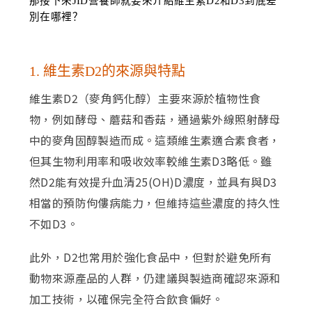
那接下來JID營養師就要來介紹維生素D2和D3到底差
別在哪裡？
1. 維生素D2的來源與特點
維生素D2（麥角鈣化醇）主要來源於植物性食
物，例如酵母、蘑菇和香菇，通過紫外線照射酵母
中的麥角固醇製造而成。這類維生素適合素食者，
但其生物利用率和吸收效率較維生素D3略低。雖
然D2能有效提升血清25(OH)D濃度，並具有與D3
相當的預防佝僂病能力，但維持這些濃度的持久性
不如D3。
此外，D2也常用於強化食品中，但對於避免所有
動物來源產品的人群，仍建議與製造商確認來源和
加工技術，以確保完全符合飲食偏好。