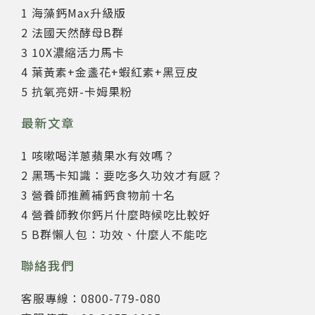
1 海藻鈣Max升級版
2 法國天然酵母B群
3 10X濃縮活力馬卡
4 葉黃素+金盞花+蝦紅素+黑豆皮
5 抗氧亮妍-卡姆果粉
最新文章
1 咳嗽喝洋蔥蘋果水有效嗎？
2 黑瑪卡知識：要吃多久功效才有感？
3 營養師推薦補鈣食物前十名
4 營養師教你鈣片什麼時候吃比較好
5 B群懶人包：功效、什麼人不能吃
聯絡我們
客服專線：0800-779-080