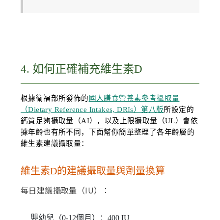
4. 如何正確補充維生素D
根據衛福部所發佈的
國人膳食營養素參考攝取量
（Dietary Reference Intakes, DRIs）第八版
所設定的
鈣質足夠攝取量（AI），以及上限攝取量（UL）會依
據年齡也有所不同，下面幫你簡單整理了各年齡層的
維生素建議攝取量：
維生素D的建議攝取量與劑量換算
每日建議攝取量（IU）：
嬰幼兒（0-12個月）：400 IU