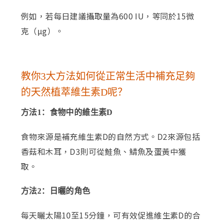
例如，若每日建議攝取量為600 IU，等同於15微
克（µg）。
教你3大方法如何從正常生活中補充足夠
的天然植萃維生素D呢？
方法1：食物中的維生素D
食物來源是補充維生素D的自然方式。D2來源包括
香菇和木耳，D3則可從鮭魚、鯖魚及蛋黃中獲
取。
方法2：日曬的角色
每天曬太陽10至15分鐘，可有效促進維生素D的合