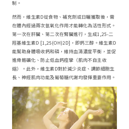
制。
然而，維生素D從食物、補充劑或日曬獲取後，需
在體內經過兩次氫氧化作用才能轉化為活性形式。
第一次在肝臟、第二次在腎臟進行，生成1,25-二
羥基維生素D [1,25(OH)2D]，即鈣三醇。維生素D
能幫助身體吸收鈣和磷，維持血清濃度平衡，並促
進骨骼礦化、防止低血鈣痙攣（肌肉不自主收
縮）。此外，維生素D對於減少炎症、調節細胞生
長、神經肌肉功能及葡萄糖代謝均發揮重要作用。