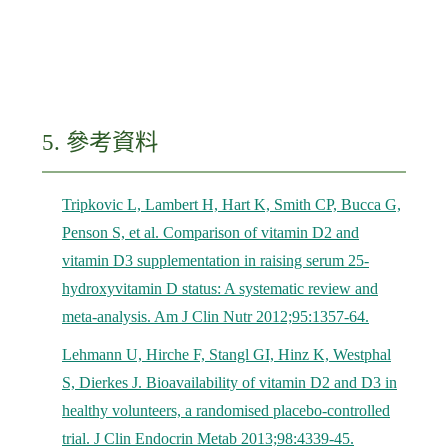
5. 參考資料
Tripkovic L, Lambert H, Hart K, Smith CP, Bucca G,
Penson S, et al. Comparison of vitamin D2 and
vitamin D3 supplementation in raising serum 25-
hydroxyvitamin D status: A systematic review and
meta-analysis. Am J Clin Nutr 2012;95:1357-64.
Lehmann U, Hirche F, Stangl GI, Hinz K, Westphal
S, Dierkes J. Bioavailability of vitamin D2 and D3 in
healthy volunteers, a randomised placebo-controlled
trial. J Clin Endocrin Metab 2013;98:4339-45.