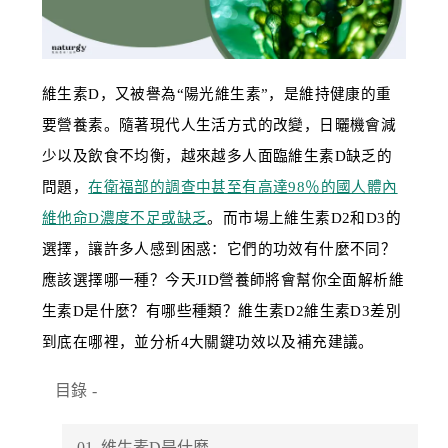
維生素D，又被譽為“陽光維生素”，是維持健康的重
要營養素。隨著現代人生活方式的改變，日曬機會減
少以及飲食不均衡，越來越多人面臨維生素D缺乏的
問題，
在衛福部的調查中甚至有高達98％的國人體內
維他命D濃度不足或缺乏
。而市場上維生素D2和D3的
選擇，讓許多人感到困惑：它們的功效有什麼不同？
應該選擇哪一種？今天JID營養師將會幫你全面解析維
生素D是什麼？有哪些種類？維生素D2維生素
D3差別
到底在哪裡，並分析4大關鍵功效以及補充建議。
目錄
-
01. 維生素D是什麼