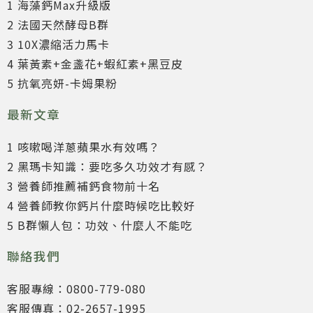
1 海藻鈣Max升級版
2 法國天然酵母B群
3 10X濃縮活力馬卡
4 葉黃素+金盞花+蝦紅素+黑豆皮
5 抗氧亮妍-卡姆果粉
最新文章
1 咳嗽喝洋蔥蘋果水有效嗎？
2 黑瑪卡知識：要吃多久功效才有感？
3 營養師推薦補鈣食物前十名
4 營養師教你鈣片什麼時候吃比較好
5 B群懶人包：功效、什麼人不能吃
聯絡我們
客服專線：0800-779-080
客服傳真：02-2657-1995