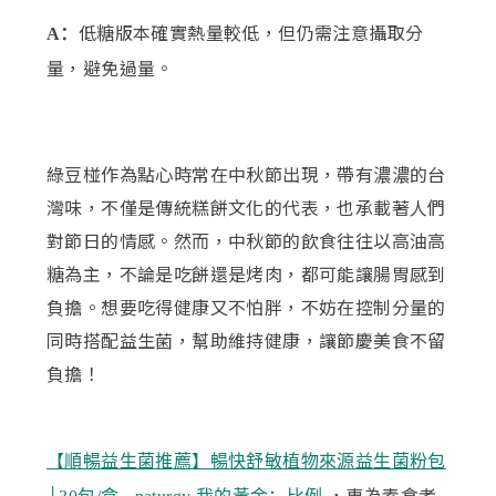
低糖版本確實熱量較低，但仍需注意攝取分
A：
量，避免過量。
綠豆椪作為點心時常在中秋節出現，帶有濃濃的台
灣味，不僅是傳統糕餅文化的代表，也承載著人們
對節日的情感。然而，中秋節的飲食往往以高油高
糖為主，不論是吃餅還是烤肉，都可能讓腸胃感到
負擔。想要吃得健康又不怕胖，不妨在控制分量的
同時搭配益生菌，幫助維持健康，讓節慶美食不留
負擔！
【順暢益生菌推薦】暢快舒敏植物來源益生菌粉包
，專為素食者