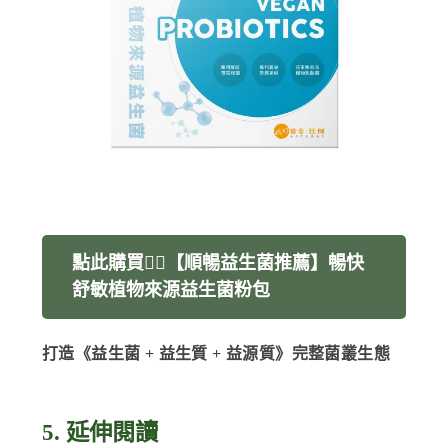
點此購買👉🏻【順暢益生菌推薦】暢快
舒敏植物來源益生菌粉包
打造《益生菌 + 益生質 + 益源質》完整菌叢生態
5. 延伸閱讀