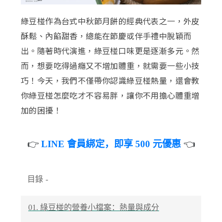
綠豆椪作為台式中秋節月餅的經典代表之一，外皮
酥鬆、內餡甜香，總能在節慶或伴手禮中脫穎而
出。隨著時代演進，綠豆椪口味更是逐漸多元。然
而，想要吃得過癮又不增加體重，就需要一些小技
巧！今天，我們不僅帶你認識綠豆椪熱量，還會教
你綠豆椪怎麼吃才不容易胖，讓你不用擔心體重增
加的困擾！
👉
LINE 會員綁定，即享 500 元優惠
👈
目錄
-
01. 綠豆椪的營養小檔案：熱量與成分