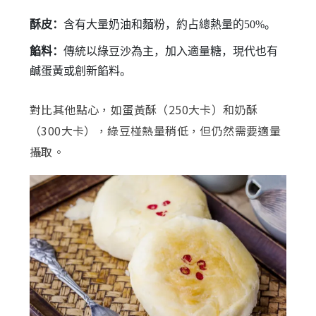
酥皮：
含有大量奶油和麵粉，約占總熱量的50%。
餡料：
傳統以綠豆沙為主，加入適量糖，現代也有
鹹蛋黃或創新餡料。
對比其他點心，如蛋黃酥（250大卡）和奶酥
（300大卡），綠豆椪熱量稍低，但仍然需要適量
攝取。