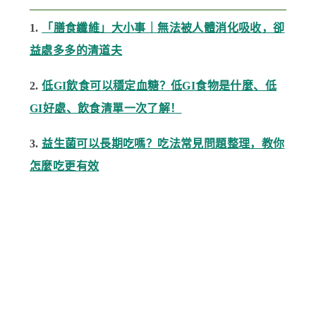
1.
「膳食纖維」大小事｜無法被人體消化吸收，卻
益處多多的清道夫
2.
低GI飲食可以穩定血糖？低GI食物是什麼、低
GI好處、飲食清單一次了解！
3.
益生菌可以長期吃嗎？吃法常見問題整理，教你
怎麼吃更有效