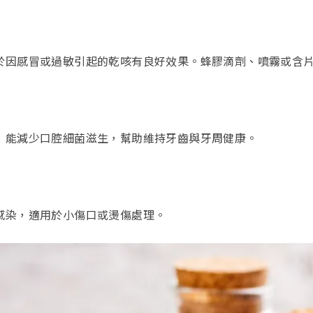
於因感冒或過敏引起的乾咳有良好效果。蜂膠滴劑、噴霧或含
，能減少口腔細菌滋生，幫助維持牙齒與牙周健康。
感染，適用於小傷口或燙傷處理。