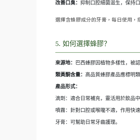
改善口臭：
抑制口腔細菌滋生，保持
選擇含蜂膠成分的牙膏，每日使用，
5. 如何選擇蜂膠？
來源地：
巴西蜂膠因植物多樣性，被
類黃酮含量：
高品質蜂膠產品應標明類
產品形式：
滴劑：適合日常補充，靈活用於飲品
噴霧：針對口腔或喉嚨不適，作用快
牙膏：可幫助日常牙齒護理。