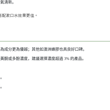
口氣清新。
搭配漱口水效果更佳。
認為成分更為優越；其他如澳洲蜂膠也具良好口碑。
黃酮或多酚濃度，建議選擇濃度超過 3% 的產品。
中。
速。