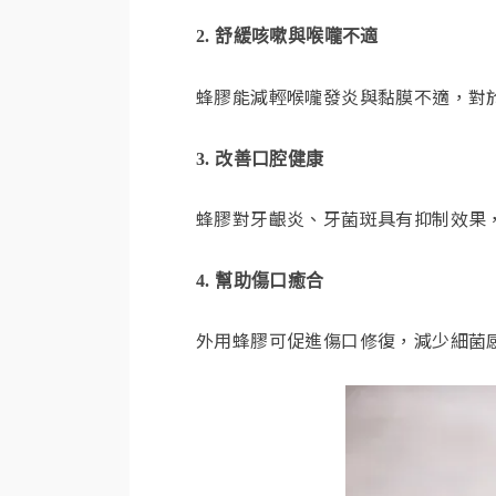
2. 舒緩咳嗽與喉嚨不適
蜂膠能減輕喉嚨發炎與黏膜不適，對
3. 改善口腔健康
蜂膠對牙齦炎、牙菌斑具有抑制效果
4. 幫助傷口癒合
外用蜂膠可促進傷口修復，減少細菌