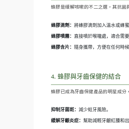
蜂膠是緩解咳嗽的不二之選，其抗菌
蜂膠滴劑：
將蜂膠滴劑加入溫水或蜂
蜂膠噴霧：
直接噴於喉嚨處，適合需
蜂膠含片：
隨身攜帶，方便在任何時
4. 蜂膠與牙齒保健的結合
蜂膠已成為牙齒保健產品的明星成分
抑制牙菌斑：
減少蛀牙風險。
緩解牙齦炎症：
幫助減輕牙齦紅腫和