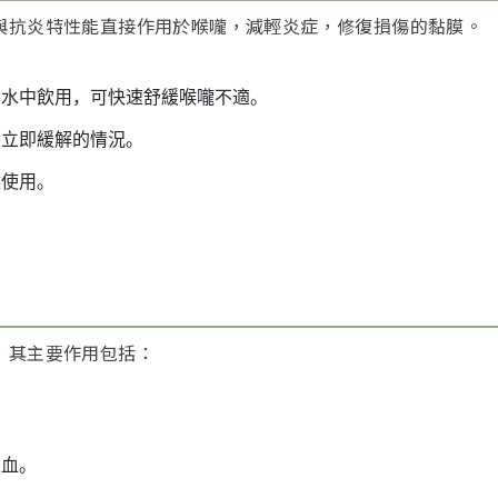
與抗炎特性能直接作用於喉嚨，減輕炎症，修復損傷的黏膜。
蜜水中飲用，可快速舒緩喉嚨不適。
要立即緩解的情況。
候使用。
，其主要作用包括：
出血。