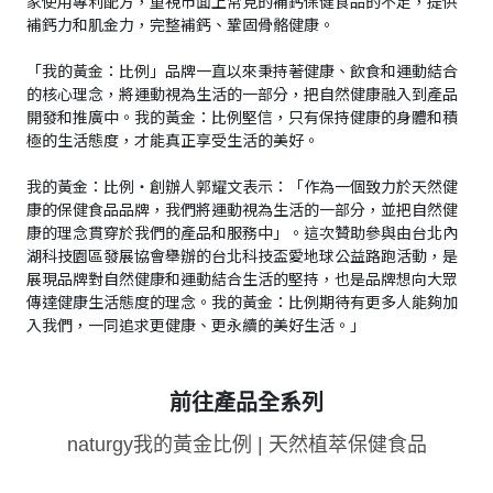
家使用專利配方，重視市面上常見的補鈣保健食品的不足，提供
補鈣力和肌金力，完整補鈣、鞏固骨骼健康。
「我的黃金：比例」品牌一直以來秉持著健康、飲食和運動結合
的核心理念，將運動視為生活的一部分，把自然健康融入到產品
開發和推廣中。我的黃金：比例堅信，只有保持健康的身體和積
極的生活態度，才能真正享受生活的美好。
我的黃金：比例・創辦人郭耀文表示：「作為一個致力於天然健
康的保健食品品牌，我們將運動視為生活的一部分，並把自然健
康的理念貫穿於我們的產品和服務中」。這次贊助參與由台北內
湖科技園區發展協會舉辦的台北科技盃愛地球公益路跑活動，是
展現品牌對自然健康和運動結合生活的堅持，也是品牌想向大眾
傳達健康生活態度的理念。我的黃金：比例期待有更多人能夠加
入我們，一同追求更健康、更永續的美好生活。」
前往產品全系列
naturgy我的黃金比例 | 天然植萃保健食品