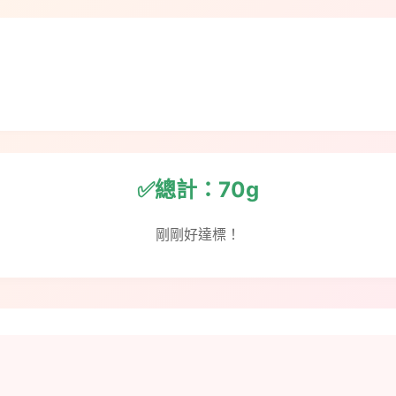
✅總計：70g
剛剛好達標！