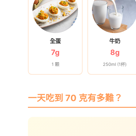
全蛋
牛奶
7g
8g
1 顆
250ml (1杯)
一天吃到 70 克有多難？