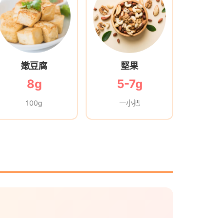
嫩豆腐
堅果
8g
5-7g
100g
一小把