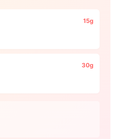
15g
30g