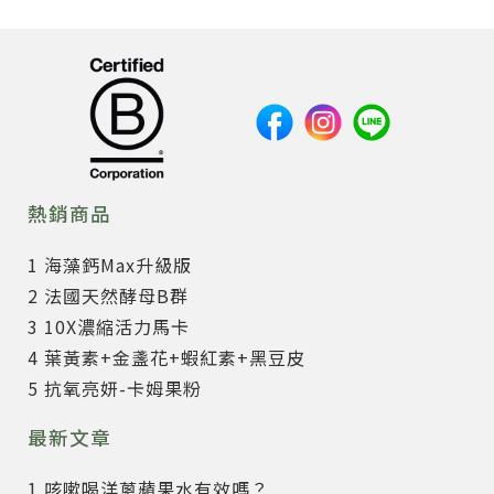
熱銷商品
1 海藻鈣Max升級版
2 法國天然酵母B群
3 10X濃縮活力馬卡
4 葉黃素+金盞花+蝦紅素+黑豆皮
5 抗氧亮妍-卡姆果粉
最新文章
1 咳嗽喝洋蔥蘋果水有效嗎？