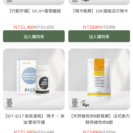
【行動守護】UC-II+葡萄糖胺
【瑪卡推薦】10X濃縮活力瑪卡
NT$1,460
NT$1,650
NT$890
NT$990
加入購物車
加入購物車
【8/7-8/17 爸氣滿格】 瑪卡 ╳ 魚
【天然維他命B群推薦】法式美力
油 雙效守護
酵母維他命B群
NT$1,680
NT$2,040
NT$490
NT$550