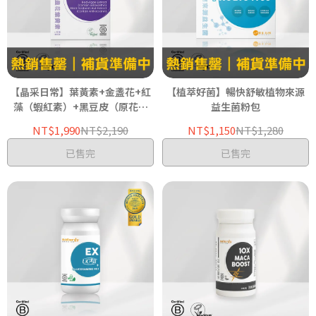
【晶采日常】葉黃素+金盞花+紅
【植萃好菌】暢快舒敏植物來源
藻（蝦紅素）+黑豆皮（原花青
益生菌粉包
素）
NT$1,990
NT$2,190
NT$1,150
NT$1,280
已售完
已售完