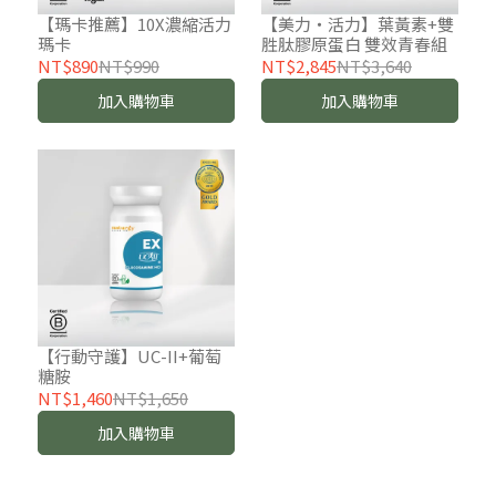
【瑪卡推薦】10X濃縮活力
【美力・活力】葉黃素+雙
瑪卡
胜肽膠原蛋白 雙效青春組
NT$890
NT$990
NT$2,845
NT$3,640
加入購物車
加入購物車
【行動守護】UC-II+葡萄
糖胺
NT$1,460
NT$1,650
加入購物車