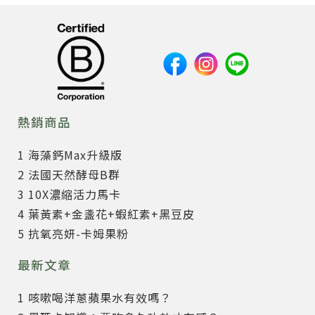
熱銷商品
1 海藻鈣Max升級版
2 法國天然酵母B群
3 10X濃縮活力馬卡
4 葉黃素+金盞花+蝦紅素+黑豆皮
5 抗氧亮妍-卡姆果粉
最新文章
1 咳嗽喝洋蔥蘋果水有效嗎？