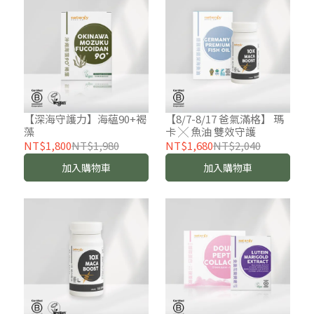
【深海守護力】海蘊90+褐
【8/7-8/17 爸氣滿格】 瑪
藻
卡 ╳ 魚油 雙效守護
NT$1,800
NT$1,980
NT$1,680
NT$2,040
加入購物車
加入購物車