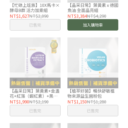
【忙碌上班族】10X馬卡×
【晶采日常】葉黃素 x 德國
酵母B群 活力加乘組
魚油 全面晶亮組
NT$1,627
NT$2,090
NT$3,384
NT$4,290
已售完
加入購物車
【晶采日常】葉黃素+金盞
【植萃好菌】暢快舒敏植
花+紅藻（蝦紅素）+黑豆
物來源益生菌粉包
皮（原花青素）
NT$1,990
NT$2,190
NT$1,150
NT$1,280
已售完
已售完