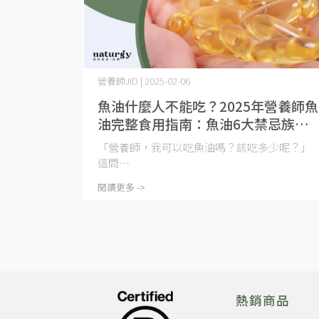
營養師JID | 2025-02-06
魚油什麼人不能吃？2025年營養師魚
油完整食用指南：魚油6大禁忌族
群、孕婦能吃嗎？以及睡前吃魚油有
「營養師，我可以吃魚油嗎？該吃多少呢？」
哪些好處？
這問⋯
閱讀更多 ->
熱銷商品