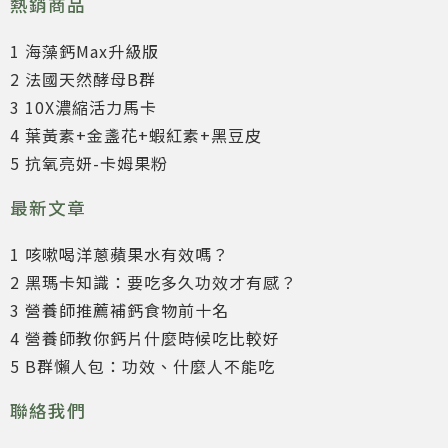
熱銷商品
1 海藻鈣Max升級版
2 法國天然酵母B群
3 10X濃縮活力馬卡
4 葉黃素+金盞花+蝦紅素+黑豆皮
5 抗氧亮妍-卡姆果粉
最新文章
1 咳嗽喝洋蔥蘋果水有效嗎？
2 黑瑪卡知識：要吃多久功效才有感？
3 營養師推薦補鈣食物前十名
4 營養師教你鈣片什麼時候吃比較好
5 B群懶人包：功效、什麼人不能吃
聯絡我們