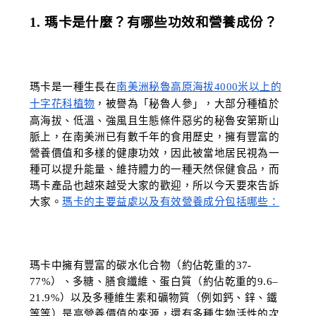
1. 瑪卡是什麼？有哪些功效和營養成份？
瑪卡是一種生長在
南美洲秘魯高原海拔4000米以上的
十字花科植物
，被譽為「秘魯人參」，大部分種植於
高海拔、低溫、強風且生態條件惡劣的秘魯安第斯山
脈上，在南美洲已有數千年的食用歷史，擁有豐富的
營養價值和多樣的健康功效，因此被當地居民視為一
種可以提升能量、維持體力的一種天然保健食品，而
瑪卡產品也越來越受大家的歡迎，所以今天要來告訴
大家。
瑪卡的主要益處以及有效營養成分包括哪些：
瑪卡中擁有豐富的碳水化合物（約佔乾重的37-
77%）、多糖、膳食纖維、蛋白質（約佔乾重的9.6–
21.9%）以及多種維生素和礦物質（例如鈣、鋅、鐵
等等）是高營養價值的來源，還有多種生物活性的次