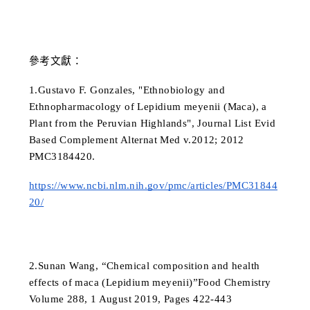
參考文獻：
1.Gustavo F. Gonzales, "Ethnobiology and 
Ethnopharmacology of Lepidium meyenii (Maca), a 
Plant from the Peruvian Highlands", Journal List Evid 
Based Complement Alternat Med v.2012; 2012 
PMC3184420.
https://www.ncbi.nlm.nih.gov/pmc/articles/PMC31844
20/
2.Sunan Wang, “Chemical composition and health 
effects of maca (Lepidium meyenii)”Food Chemistry 
Volume 288, 1 August 2019, Pages 422-443