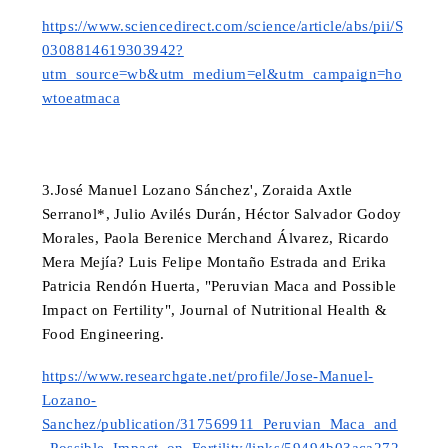
https://www.sciencedirect.com/science/article/abs/pii/S
0308814619303942?
utm_source=wb&utm_medium=el&utm_campaign=ho
wtoeatmaca
3.José Manuel Lozano Sánchez', Zoraida Axtle 
Serranol*, Julio Avilés Durán, Héctor Salvador Godoy 
Morales, Paola Berenice Merchand Álvarez, Ricardo 
Mera Mejía? Luis Felipe Montaño Estrada and Erika 
Patricia Rendón Huerta, "Peruvian Maca and Possible 
Impact on Fertility", Journal of Nutritional Health & 
Food Engineering.
https://www.researchgate.net/profile/Jose-Manuel-
Lozano-
Sanchez/publication/317569911_Peruvian_Maca_and