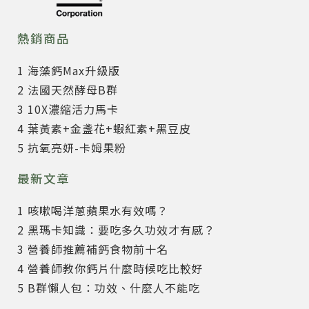
熱銷商品
1 海藻鈣Max升級版
2 法國天然酵母B群
3 10X濃縮活力馬卡
4 葉黃素+金盞花+蝦紅素+黑豆皮
5 抗氧亮妍-卡姆果粉
最新文章
1 咳嗽喝洋蔥蘋果水有效嗎？
2 黑瑪卡知識：要吃多久功效才有感？
3 營養師推薦補鈣食物前十名
4 營養師教你鈣片什麼時候吃比較好
5 B群懶人包：功效、什麼人不能吃