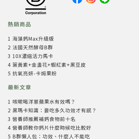
熱銷商品
1 海藻鈣Max升級版
2 法國天然酵母B群
3 10X濃縮活力馬卡
4 葉黃素+金盞花+蝦紅素+黑豆皮
5 抗氧亮妍-卡姆果粉
最新文章
1 咳嗽喝洋蔥蘋果水有效嗎？
2 黑瑪卡知識：要吃多久功效才有感？
3 營養師推薦補鈣食物前十名
4 營養師教你鈣片什麼時候吃比較好
5 B群懶人包：功效、什麼人不能吃