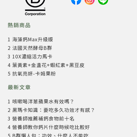
熱銷商品
1 海藻鈣Max升級版
2 法國天然酵母B群
3 10X濃縮活力馬卡
4 葉黃素+金盞花+蝦紅素+黑豆皮
5 抗氧亮妍-卡姆果粉
最新文章
1 咳嗽喝洋蔥蘋果水有效嗎？
2 黑瑪卡知識：要吃多久功效才有感？
3 營養師推薦補鈣食物前十名
4 營養師教你鈣片什麼時候吃比較好
5 B群懶人包：功效、什麼人不能吃