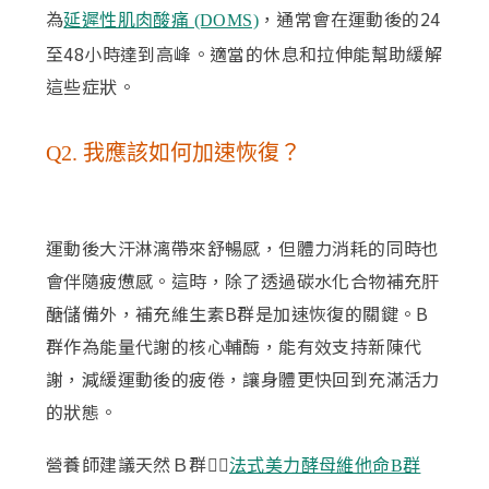
為
，通常會在運動後的24
延遲性肌肉酸痛 (DOMS)
至48小時達到高峰。適當的休息和拉伸能幫助緩解
這些症狀。
Q2. 我應該如何加速恢復？
運動後大汗淋漓帶來舒暢感，但體力消耗的同時也
會伴隨疲憊感。這時，除了透過碳水化合物補充肝
醣儲備外，補充維生素B群是加速恢復的關鍵。B
群作為能量代謝的核心輔酶，能有效支持新陳代
謝，減緩運動後的疲倦，讓身體更快回到充滿活力
的狀態。
營養師建議天然Ｂ群👉🏻
法式美力酵母維他命B群