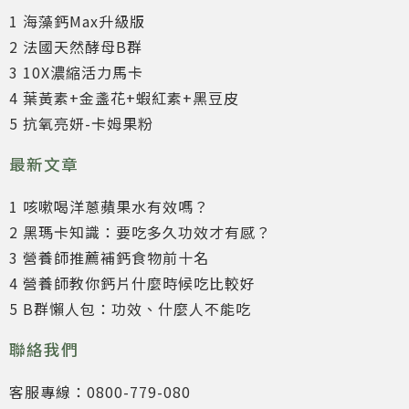
1 海藻鈣Max升級版
2 法國天然酵母B群
3 10X濃縮活力馬卡
4 葉黃素+金盞花+蝦紅素+黑豆皮
5 抗氧亮妍-卡姆果粉
最新文章
1 咳嗽喝洋蔥蘋果水有效嗎？
2 黑瑪卡知識：要吃多久功效才有感？
3 營養師推薦補鈣食物前十名
4 營養師教你鈣片什麼時候吃比較好
5 B群懶人包：功效、什麼人不能吃
聯絡我們
客服專線：0800-779-080