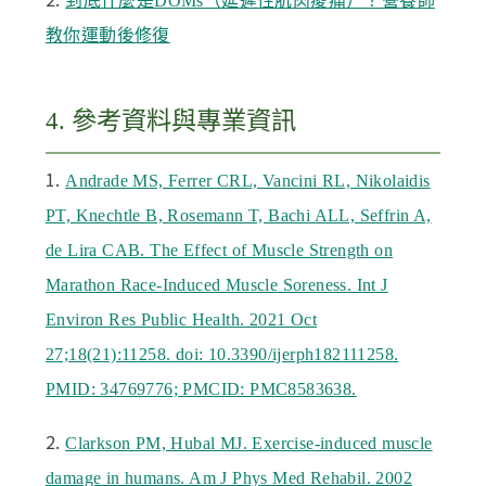
到底什麼是DOMs（延遲性肌肉痠痛）？營養師
教你運動後修復
4. 參考資料與專業資訊
1.
Andrade MS, Ferrer CRL, Vancini RL, Nikolaidis
PT, Knechtle B, Rosemann T, Bachi ALL, Seffrin A,
de Lira CAB. The Effect of Muscle Strength on
Marathon Race-Induced Muscle Soreness. Int J
Environ Res Public Health. 2021 Oct
27;18(21):11258. doi: 10.3390/ijerph182111258.
PMID: 34769776; PMCID: PMC8583638.
2.
Clarkson PM, Hubal MJ. Exercise-induced muscle
damage in humans. Am J Phys Med Rehabil. 2002