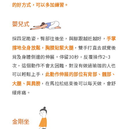
的好方式，可以多加練習。
嬰兒式
採四足跪姿，臀部往後坐，與腳跟越近越好，
手掌
，雙手打直去感覺後
撐地全身放鬆，胸膛貼緊大腿
背及身體側邊的伸展。停留30秒，反覆操作2~3
次，這個動作不會太困難，對沒有做過瑜珈的人也
可以輕鬆上手，
此動作伸展的部位有背部、髖部、
，在馬拉松結束後可以每天做，會舒
大腿、與肩膀
緩疼痛。
金剛坐