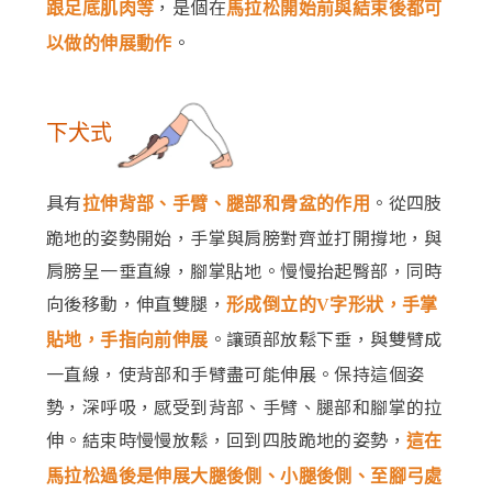
，是個在
跟足底肌肉等
馬拉松開始前與結束後都可
。
以做的伸展動作
下犬式
具有
。從四肢
拉伸背部、手臂、腿部和骨盆的作用
跪地的姿勢開始，手掌與肩膀對齊並打開撐地，與
肩膀呈一垂直線，腳掌貼地。慢慢抬起臀部，同時
向後移動，伸直雙腿，
形成倒立的V字形狀，手掌
。讓頭部放鬆下垂，與雙臂成
貼地，手指向前伸展
一直線，使背部和手臂盡可能伸展。保持這個姿
勢，深呼吸，感受到背部、手臂、腿部和腳掌的拉
伸。結束時慢慢放鬆，回到四肢跪地的姿勢，
這在
馬拉松過後是伸展大腿後側、小腿後側、至腳弓處