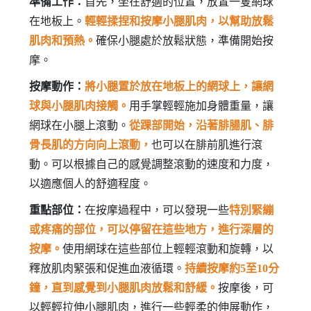
準備工作：
首先，坐在舒適的位置，放置一隻網球
在地板上。
輕輕揉捏和按摩小腿肌肉，以幫助放鬆
肌肉和預熱。
確保小腿處於放鬆狀態，準備開始按
摩。
按摩動作：
將小腿置於放在地板上的網球上，讓網
球與小腿肌肉接觸。
用手掌輕輕施加身體重量，讓
網球在小腿上滾動。
從踝部開始，沿著腓腸肌、腓
骨長肌的方向向上滾動，
也可以在腓前肌進行滾
動。可以根據自己的感覺調整滾動的速度和力度，
以適應個人的舒適程度。
重點部位：
在按摩過程中，可以發現一些
特別緊繃
或疼痛的部位，可以停留在這些地方，進行深層的
按摩。
使用網球在這些部位上輕輕滾動和旋轉，以
釋放肌肉緊張和促進血液循環。
持續按摩約5至10分
鐘，直到感覺到小腿肌肉放鬆和舒緩。
按摩後，可
以輕輕拉伸小腿肌肉，進行一些輕柔的伸展動作，