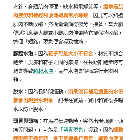
方針、身體肌肉僵硬、缺水與電解質等，
痙攣是肌
肉疲勞和神經訊號傳遞異常所導致
，因此可以知道
肌肉不斷收縮，然後漸漸顯得疲勞。接著，當大腦
傳遞訊息要大腿或小腿肌肉伸張時它卻保持收縮，
這個「短路」現象便會導致抽筋。
腳起水泡：
因為
鞋子可能大小不符合
、材質不適合
跑步，皮膚和鞋子之間的摩擦，在長距離跑步時可
能會導致
腳起水泡
。這些水泡會很痛讓行走變困
難。
脫水：
因為長時間運動，
如果沒有補足適量的水份
就會出現脫水現象
，記得在賽前、賽中和賽後多喝
水以防止脫水。
頭昏與頭痛：
在馬拉松運動時，突然出現頭脹、頭
痛等問題，有可能是
「努責現象」
導致，因為
運動
呼吸喘不過氣時，會下意識進行憋氣，導致血液灌