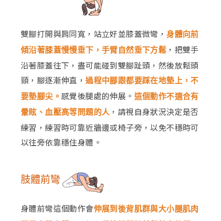
雙腳打開與肩同寬，站立好並膝蓋微彎，
身體向前
，把雙手
傾沿著膝蓋慢慢垂下，手臂自然垂下方鬆
沿著膝蓋往下，盡可能碰到雙腳趾頭，然後放鬆頭
頸，腳逐漸伸直，
過程中腳跟都要踩在地墊上，不
感覺後腿處的伸展。
要墊腳尖。
這個動作不適合有
，請視自身狀況決定是否
暈眩、血壓高等問題的人
練習，練習時可靠近牆邊或椅子旁，以免不穩時可
以往旁依靠穩住身體。
肢體前彎
身體前彎這個動作會
伸展到後背肌群與大小腿肌肉