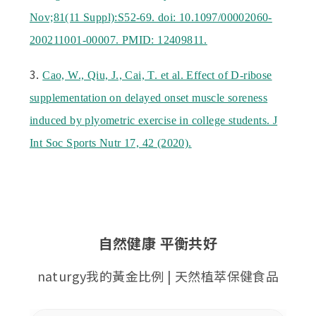
Nov;81(11 Suppl):S52-69. doi: 10.1097/00002060-
200211001-00007. PMID: 12409811.
3.
Cao, W., Qiu, J., Cai, T. et al. Effect of D-ribose
supplementation on delayed onset muscle soreness
induced by plyometric exercise in college students. J
Int Soc Sports Nutr 17, 42 (2020).
自然健康 平衡共好
naturgy我的黃金比例 | 天然植萃保健食品