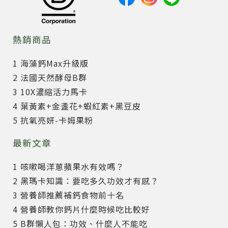
熱銷商品
1 海藻鈣Max升級版
2 法國天然酵母B群
3 10X濃縮活力馬卡
4 葉黃素+金盞花+蝦紅素+黑豆皮
5 抗氧亮妍-卡姆果粉
最新文章
1 咳嗽喝洋蔥蘋果水有效嗎？
2 黑瑪卡知識：要吃多久功效才有感？
3 營養師推薦補鈣食物前十名
4 營養師教你鈣片什麼時候吃比較好
5 B群懶人包：功效、什麼人不能吃