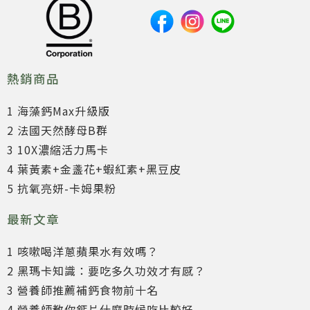
熱銷商品
1 海藻鈣Max升級版
2 法國天然酵母B群
3 10X濃縮活力馬卡
4 葉黃素+金盞花+蝦紅素+黑豆皮
5 抗氧亮妍-卡姆果粉
最新文章
1 咳嗽喝洋蔥蘋果水有效嗎？
2 黑瑪卡知識：要吃多久功效才有感？
3 營養師推薦補鈣食物前十名
4 營養師教你鈣片什麼時候吃比較好