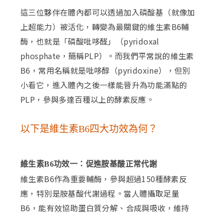
這三位夥伴在體內都可以透過加入磷酸基（就像加
上超能力）被活化，轉變為最關鍵的維生素B6輔
酶，也就是「磷酸吡哆醛」（pyridoxal
phosphate，簡稱PLP）。而我們平常說的維生素
B6，常用名稱就是吡哆醇（pyridoxine），但別
小看它，進入體內之後一樣能晉升為功能滿點的
PLP，參與多達百種以上的酵素反應。
以下是維生素B6四大功效為何？
維生素B6功效一：促進胺基酸正常代謝
維生素B6作為重要輔酶，參與超過150種酵素反
應，特別是胺基酸代謝過程。當人體攝取足量
B6，能有效協助蛋白質分解、合成與吸收，維持