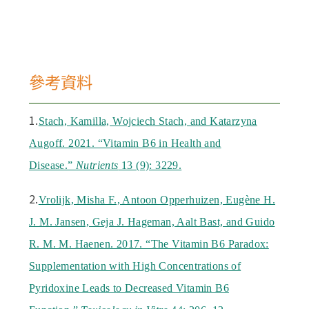
參考資料
1.
Stach, Kamilla, Wojciech Stach, and Katarzyna
Augoff. 2021. “Vitamin B6 in Health and
Disease.”
Nutrients
13 (9): 3229.
2.
Vrolijk, Misha F., Antoon Opperhuizen, Eugène H.
J. M. Jansen, Geja J. Hageman, Aalt Bast, and Guido
R. M. M. Haenen. 2017. “The Vitamin B6 Paradox:
Supplementation with High Concentrations of
Pyridoxine Leads to Decreased Vitamin B6