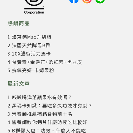
熱銷商品
1 海藻鈣Max升級版
2 法國天然酵母B群
3 10X濃縮活力馬卡
4 葉黃素+金盞花+蝦紅素+黑豆皮
5 抗氧亮妍-卡姆果粉
最新文章
1 咳嗽喝洋蔥蘋果水有效嗎？
2 黑瑪卡知識：要吃多久功效才有感？
3 營養師推薦補鈣食物前十名
4 營養師教你鈣片什麼時候吃比較好
5 B群懶人包：功效、什麼人不能吃