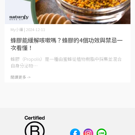
My小編 | 2024-12-11
蜂膠能緩解咳嗽嗎？蜂膠的4個功效與禁忌一
次看懂！
蜂膠（Propolis）是一種由蜜蜂從植物樹脂中採集並混合
自身分泌物⋯
閱讀更多 ->