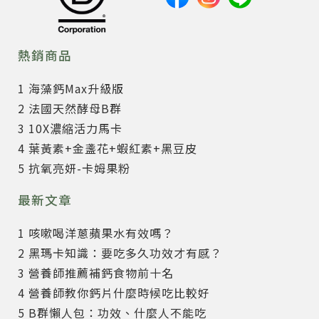
熱銷商品
1 海藻鈣Max升級版
2 法國天然酵母B群
3 10X濃縮活力馬卡
4 葉黃素+金盞花+蝦紅素+黑豆皮
5 抗氧亮妍-卡姆果粉
最新文章
1 咳嗽喝洋蔥蘋果水有效嗎？
2 黑瑪卡知識：要吃多久功效才有感？
3 營養師推薦補鈣食物前十名
4 營養師教你鈣片什麼時候吃比較好
5 B群懶人包：功效、什麼人不能吃