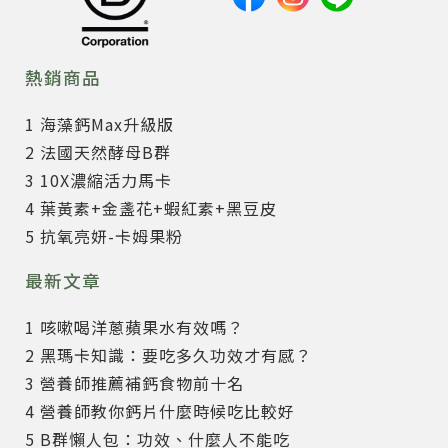
熱銷商品
1 海藻鈣Max升級版
2 法國天然酵母B群
3 10X濃縮活力馬卡
4 葉黃素+金盞花+蝦紅素+黑豆皮
5 抗氧亮妍-卡姆果粉
最新文章
1 咳嗽喝洋蔥蘋果水有效嗎？
2 黑瑪卡知識：要吃多久功效才有感？
3 營養師推薦補鈣食物前十名
4 營養師教你鈣片什麼時候吃比較好
5 B群懶人包：功效、什麼人不能吃