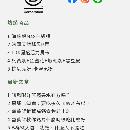
熱銷商品
1 海藻鈣Max升級版
2 法國天然酵母B群
3 10X濃縮活力馬卡
4 葉黃素+金盞花+蝦紅素+黑豆皮
5 抗氧亮妍-卡姆果粉
最新文章
1 咳嗽喝洋蔥蘋果水有效嗎？
2 黑瑪卡知識：要吃多久功效才有感？
3 營養師推薦補鈣食物前十名
4 營養師教你鈣片什麼時候吃比較好
5 B群懶人包：功效、什麼人不能吃