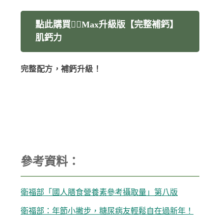
點此購買👉🏻Max升級版【完整補鈣】
肌鈣力
完整配方，補鈣升級！
參考資料：
衛福部「國人膳食營養素參考攝取量」第八版
衛福部：年節小撇步，糖尿病友輕鬆自在過新年！