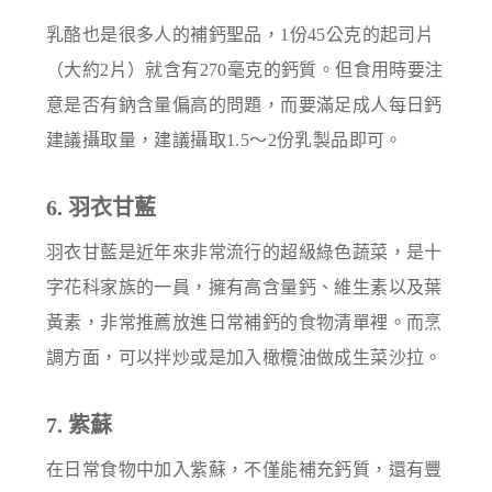
乳酪也是很多人的補鈣聖品，1份45公克的起司片
（大約2片）就含有270毫克的鈣質。但食用時要注
意是否有鈉含量偏高的問題，而要滿足成人每日鈣
建議攝取量，建議攝取1.5～2份乳製品即可。
6. 羽衣甘藍
羽衣甘藍是近年來非常流行的超級綠色蔬菜，是十
字花科家族的一員，擁有高含量鈣、維生素以及葉
黃素，非常推薦放進日常補鈣的食物清單裡。而烹
調方面，可以拌炒或是加入橄欖油做成生菜沙拉。
7. 紫蘇
在日常食物中加入紫蘇，不僅能補充鈣質，還有豐