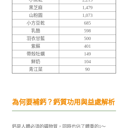
黑芝麻
1,479
山粉圓
1,073
小方豆乾
685
乳酪
598
羽衣甘藍
500
紫蘇
401
帶殼牡蠣
149
鮮奶
104
青江菜
90
為何要補鈣？鈣質功用與益處解析
鈣是人體必須的礦物質，同時也佔了體重的1～