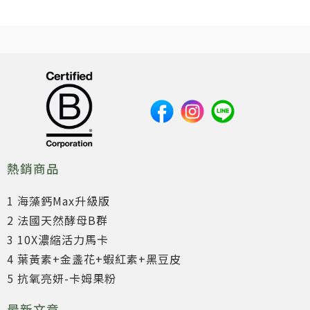
熱銷商品
1 海藻鈣Max升級版
2 法國天然酵母B群
3 10X濃縮活力馬卡
4 葉黃素+金盞花+蝦紅素+黑豆皮
5 抗氧亮妍-卡姆果粉
最新文章