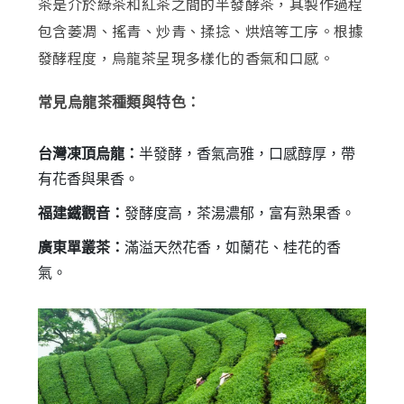
茶是介於綠茶和紅茶之間的半發酵茶，其製作過程
包含萎凋、搖青、炒青、揉捻、烘焙等工序。根據
發酵程度，烏龍茶呈現多樣化的香氣和口感。
常見烏龍茶種類與特色：
台灣凍頂烏龍：
半發酵，香氣高雅，口感醇厚，帶
有花香與果香。
福建鐵觀音：
發酵度高，茶湯濃郁，富有熟果香。
廣東單叢茶：
滿溢天然花香，如蘭花、桂花的香
氣。