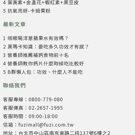
4 葉黃素+金盞花+蝦紅素+黑豆皮
5 抗氧亮妍-卡姆果粉
最新文章
1 咳嗽喝洋蔥蘋果水有效嗎？
2 黑瑪卡知識：要吃多久功效才有感？
3 營養師推薦補鈣食物前十名
4 營養師教你鈣片什麼時候吃比較好
5 B群懶人包：功效、什麼人不能吃
聯絡我們
客服專線：0800-779-080
客服傳真：02-2657-1995
客服時間：09:00-18:00
信箱：fuzimall@fuzi.com.tw
地址：台北市中山區南京東路二段137號6樓之2