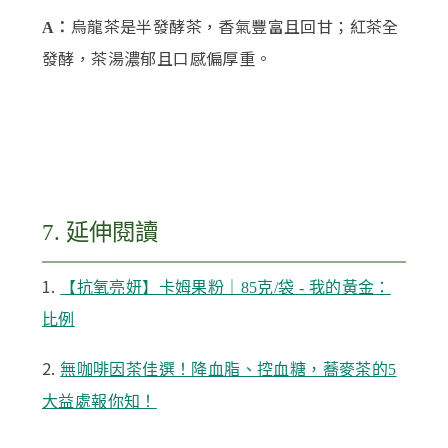
烏龍茶是半發酵茶，香氣豐富且回甘；紅茶全
A：
發酵，茶湯濃郁且口感偏厚重。
7. 延伸閱讀
1.
【抗氧亮妍】卡姆果粉｜85克/袋 - 我的黃金：
比例
2.
無咖啡因茶佳選！降血脂、控血糖，蕎麥茶的5
大益處報你知！