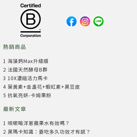
熱銷商品
1 海藻鈣Max升級版
2 法國天然酵母B群
3 10X濃縮活力馬卡
4 葉黃素+金盞花+蝦紅素+黑豆皮
5 抗氧亮妍-卡姆果粉
最新文章
1 咳嗽喝洋蔥蘋果水有效嗎？
2 黑瑪卡知識：要吃多久功效才有感？