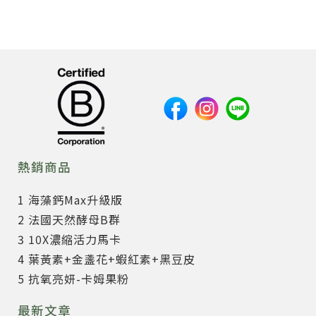
熱銷商品
1 海藻鈣Max升級版
2 法國天然酵母B群
3 10X濃縮活力馬卡
4 葉黃素+金盞花+蝦紅素+黑豆皮
5 抗氧亮妍-卡姆果粉
最新文章