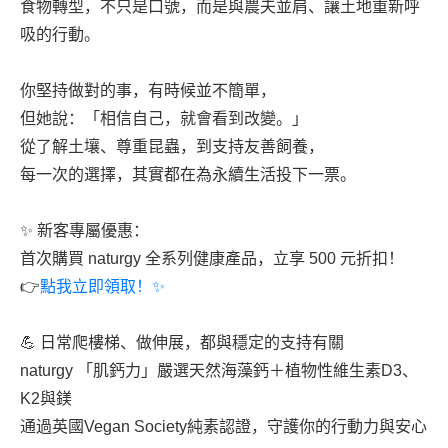
食物轉型，不只是口號，而是與農夫並肩、讓土地重新呼
吸的行動。
你堅持做對的事，有時候並不簡單，
但她說：「相信自己，就會看到改變。」
從了解土壤、尊重昆蟲，到支持友善飼養，
每一次的選擇，其實都在為永續生活投下一票。
✨ 新客專屬優惠：
首次購買 naturgy 全系列健康產品，立享 500 元折扣！
👉
點我立即領取！✨
💪 日常爬樓梯、做伸展，都與穩定的支持有關
naturgy 「肌鈣力」嚴選天然海藻鈣＋植物性維生素D3、
K2與鎂
通過英國Vegan Society純素認證，守護你的行動力與安心