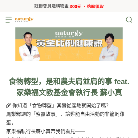
註冊會員送購物金
300元
，點擊領取
食物轉型，是和農夫肩並肩的事 feat.
家樂福文教基金會執行長 蘇小真
🌾 你知道「食物轉型」其實從產地就開始了嗎？
鳳梨釋迦的「蜜露故事」、讓雞能自由活動的非籠飼雞
蛋，
家樂福執行長蘇小真帶我們看見——