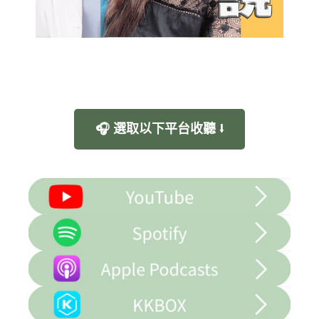
🎧 選取以下平台收聽 ⭣