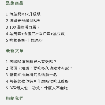
熱銷商品
1 海藻鈣Max升級版
2 法國天然酵母B群
3 10X濃縮活力馬卡
4 葉黃素+金盞花+蝦紅素+黑豆皮
5 抗氧亮妍-卡姆果粉
最新文章
1 咳嗽喝洋蔥蘋果水有效嗎？
2 黑瑪卡知識：要吃多久功效才有感？
3 營養師推薦補鈣食物前十名
4 營養師教你鈣片什麼時候吃比較好
5 B群懶人包：功效、什麼人不能吃
聯絡我們