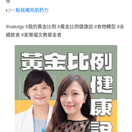
💚
👉
✨點我補充肌鈣力
#naturgy #我的黃金比例 #黃金比例健康說 #食物轉型 #永
續飲食 #家樂福文教基金會