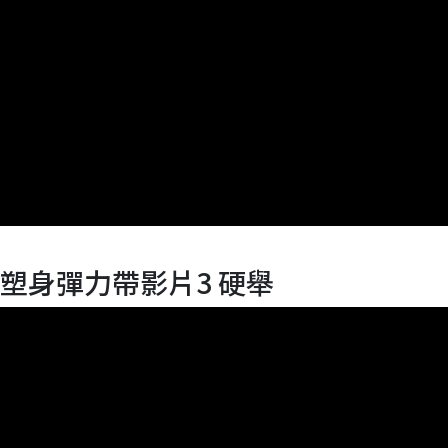
塑身彈力帶影片3 硬舉