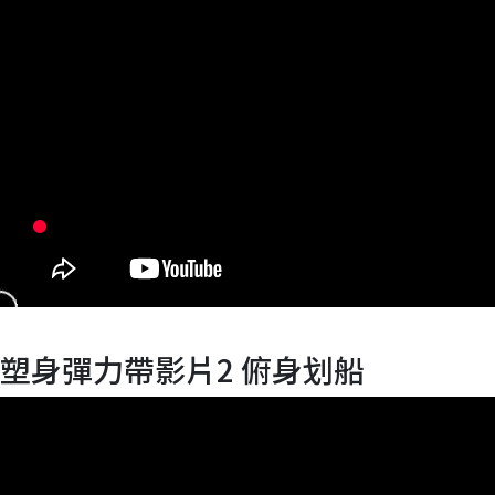
塑身彈力帶影片2 俯身划船