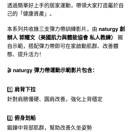
透過簡單好上手的居家運動，帶領大家打造屬於自
己的「健康資產」。
本系列共收錄三支彈力帶訓練影片，由
naturgy 創
親
辦人 郭耀文（美國肌力與體能協會 私人教練）
自示範，搭配彈力帶即可在家啟動肌群、改善體
態、提升活力！
🎬
naturgy 彈力帶運動示範影片包含：
1️⃣
肩背下拉
針對肩膀僵硬、圓肩改善，強化上背穩定
2️⃣
俯身划船
鍛鍊中背部肌群，幫助改善久坐姿勢