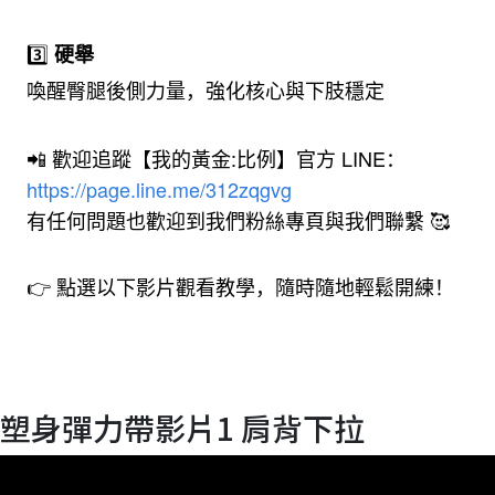
3️⃣
硬舉
喚醒臀腿後側力量，強化核心與下肢穩定
📲 歡迎追蹤【我的黃金:比例】官方 LINE：
https://page.line.me/312zqgvg
有任何問題也歡迎到我們粉絲專頁與我們聯繫 🥰
👉 點選以下影片觀看教學，隨時隨地輕鬆開練！
塑身彈力帶影片1 肩背下拉