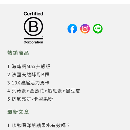
熱銷商品
1 海藻鈣Max升級版
2 法國天然酵母B群
3 10X濃縮活力馬卡
4 葉黃素+金盞花+蝦紅素+黑豆皮
5 抗氧亮妍-卡姆果粉
最新文章
1 咳嗽喝洋蔥蘋果水有效嗎？