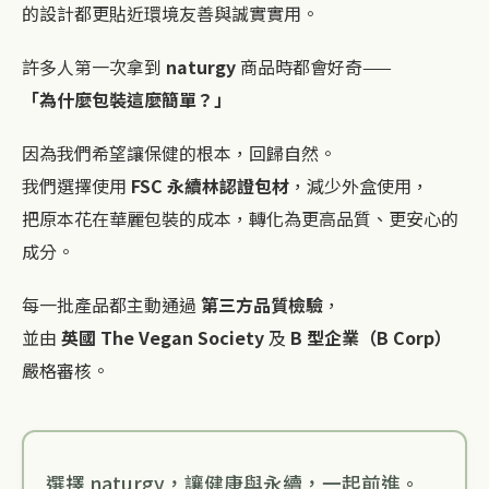
的設計都更貼近環境友善與誠實實用。
許多人第一次拿到
naturgy
商品時都會好奇——
「為什麼包裝這麼簡單？」
因為我們希望讓保健的根本，回歸自然。
我們選擇使用
FSC 永續林認證包材
，減少外盒使用，
把原本花在華麗包裝的成本，轉化為更高品質、更安心的
成分。
每一批產品都主動通過
第三方品質檢驗
，
並由
英國 The Vegan Society
及
B 型企業（B Corp）
嚴格審核。
選擇 naturgy，讓健康與永續，一起前進。