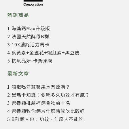
熱銷商品
1 海藻鈣Max升級版
2 法國天然酵母B群
3 10X濃縮活力馬卡
4 葉黃素+金盞花+蝦紅素+黑豆皮
5 抗氧亮妍-卡姆果粉
最新文章
1 咳嗽喝洋蔥蘋果水有效嗎？
2 黑瑪卡知識：要吃多久功效才有感？
3 營養師推薦補鈣食物前十名
4 營養師教你鈣片什麼時候吃比較好
5 B群懶人包：功效、什麼人不能吃