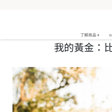
了解商品 ▾
n
我的黃金：比