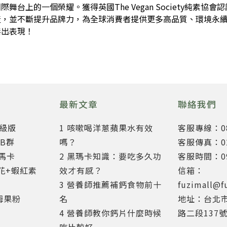
台上的一個榮耀。獲得英國The Vegan Society純素
產，並不斷提升品牌力，為全球消費者提供更多高品質、環境永
傑出表現！
最新文章
聯絡我們
升級版
1 咳嗽喝洋蔥蘋果水有效
客服專線：080
B群
嗎？
客服傳真：02-
力馬卡
2 黑瑪卡知識：要吃多久功
客服時間：09:
花+蝦紅素
效才有感？
信箱：
3 營養師推薦補鈣食物前十
fuzimall@f
姆果粉
名
地址：台北
4 營養師教你鈣片什麼時候
路二段137號