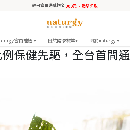
註冊會員送購物金
300元
，點擊領取
aturgy會員禮遇 ▾
自然健康標準▾
關於naturgy ▾
例保健先驅，全台首間通過