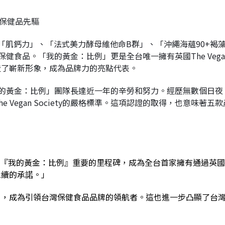
的保健品先驅
肌鈣力」、「法式美力酵母維他命B群」、「沖繩海蘊90+褐藻」
認證的保健食品。「我的黃金：比例」更是全台唯一擁有英國The Veg
造了嶄新形象，成為品牌力的亮點代表。
的背後是「我的黃金：比例」團隊長達近一年的辛勞和努力。經歷無數
 Vegan Society的嚴格標準。這項認證的取得，也意味
我的黃金：比例』重要的里程碑，成為全台首家擁有通過英國The V
永續的承諾。」
角，成為引領台灣保健食品品牌的領航者。這也進一步凸顯了台