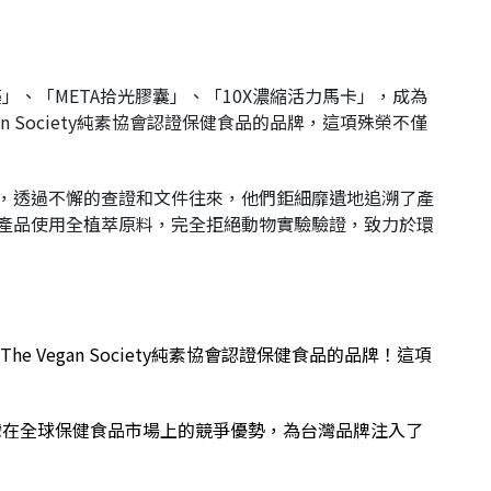
、「META拾光膠囊」、「10X濃縮活力馬卡」，成為
an Society純素協會認證保健食品的品牌，這項殊榮不僅
個日夜，透過不懈的查證和文件往來，他們鉅細靡遺地追溯了產
著五款產品使用全植萃原料，完全拒絕動物實驗驗證，致力於環
egan Society純素協會認證保健食品的品牌！這項
灣在全球保健食品市場上的競爭優勢，為台灣品牌注入了