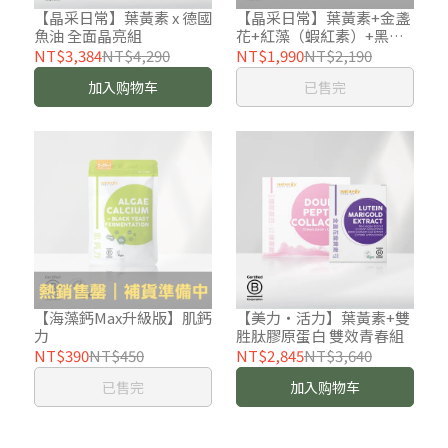
【晶采日常】葉黃素 x 德國
【晶采日常】葉黃素+金盞
魚油 全面晶亮組
花+紅藻（蝦紅素）+黑豆
皮（原花青素）
NT$3,384
NT$4,290
NT$1,990
NT$2,190
加入购物车
已售完
【海藻鈣Max升級版】肌鈣
【美力・活力】葉黃素+雙
力
胜肽膠原蛋白 雙效青春組
NT$390
NT$450
NT$2,845
NT$3,640
已售完
加入购物车