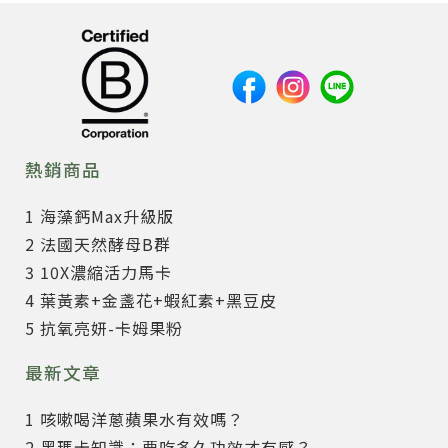
熱銷商品
1 海藻鈣Max升級版
2 法國天然酵母B群
3 10X濃縮活力馬卡
4 葉黃素+金盞花+蝦紅素+黑豆皮
5 抗氧亮妍-卡姆果粉
最新文章
1 咳嗽喝洋蔥蘋果水有效嗎？
2 黑瑪卡知識：要吃多久功效才有感？