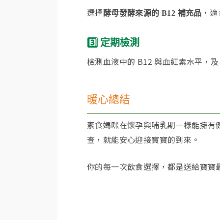
選擇
，適
酵母發酵來源的 B12 補充品
3️⃣ 定期檢測
檢測血液中的 B12 與血紅素水平，
暖心總結
素食媽咪在懷孕與哺乳期一樣能擁有
查，就能安心迎接寶寶的到來。
你的每一次飲食選擇，都是送給寶寶