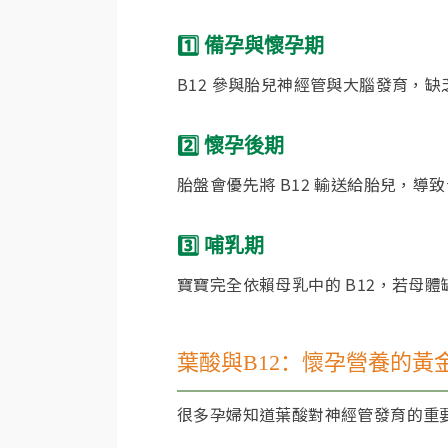
1️⃣ 備孕與懷孕期
B12 參與胎兒神經管與大腦發育，缺
2️⃣ 懷孕後期
胎盤會優先將 B12 輸送給胎兒，
3️⃣ 哺乳期
寶寶完全依賴母乳中的 B12，若母
葉酸與B12：懷孕營養的黃
很多孕婦知道葉酸對神經管發育的重