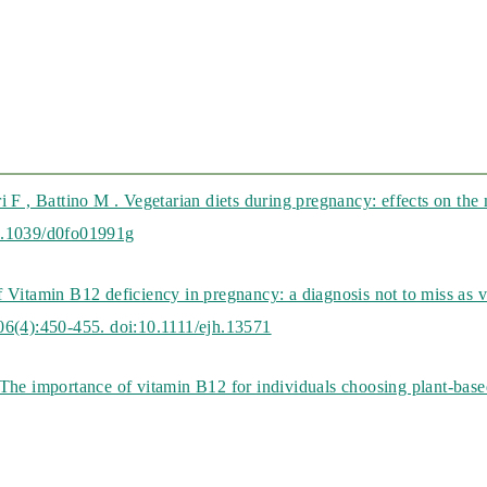
 F , Battino M . Vegetarian diets during pregnancy: effects on the 
0.1039/d0fo01991g
f Vitamin B12 deficiency in pregnancy: a diagnosis not to miss as
06(4):450-455. doi:10.1111/ejh.13571
The importance of vitamin B12 for individuals choosing plant-based