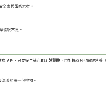
合全素與蛋奶素者。
及早發現不足。
健康孕程，只要提早補充
、均衡攝取其他關鍵營養（
B12 與葉酸
最溫暖的第一份禮物。