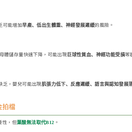
乏可能增加
的風險。
早產、低出生體重、神經發展遲緩
導致母體儲存量快速下降，可能出現
等
巨球性貧血、神經功能受損
體缺乏，嬰兒可能出現
肌張力低下、反應遲緩、語言與認知發展
金拍檔
要性，但
。
葉酸無法取代B12