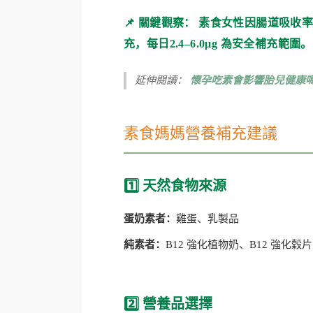
📌 關鍵觀察： 素食女性因腸道吸收
充，
每日2.4–6.0μg 為安全補充範圍。
延伸閱讀：
懷孕吃素會影響胎兒健康嗎
素食媽媽營養補充建議
1️⃣ 天然食物來源
蛋奶素者：
雞蛋、乳製品
純素者：
B12 強化植物奶、B12 強化穀片
2️⃣ 營養品選擇