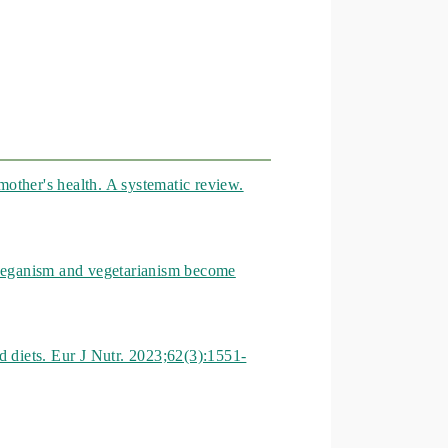
mother's health. A systematic review.
 veganism and vegetarianism become
 diets. Eur J Nutr. 2023;62(3):1551-