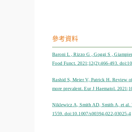
參考資料
Baroni L , Rizzo G , Goggi S , Giampieri
Food Funct. 2021;12(2):466-493. doi:1
Rashid S, Meier V, Patrick H. Review o
more prevalent. Eur J Haematol. 2021;1
Niklewicz A, Smith AD, Smith A, et al. 
1559. doi:10.1007/s00394-022-03025-4