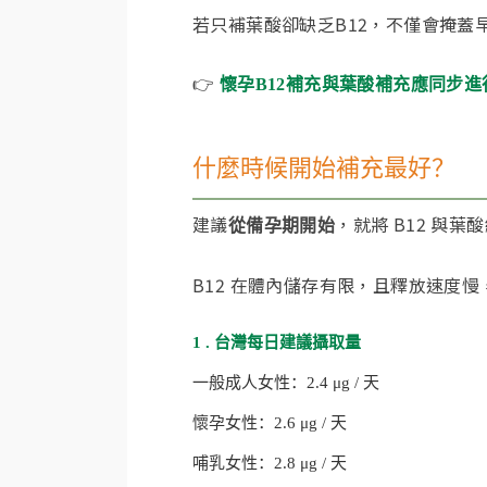
若只補葉酸卻缺乏B12，不僅會掩蓋
👉
懷孕B12補充與葉酸補充應同步進
什麼時候開始補充最好？
建議
，就將 B12 與
從備孕期開始
B12 在體內儲存有限，且釋放速度
1 . 台灣每日建議攝取量
一般成人女性：2.4 μg / 天
懷孕女性：2.6 μg / 天
哺乳女性：2.8 μg / 天