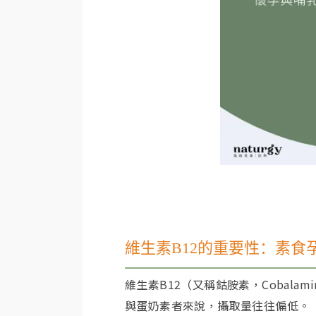
維生素B12的重要性：素食
維生素B12（又稱鈷胺素，Cobala
與蛋奶素者來說，攝取量往往偏低。