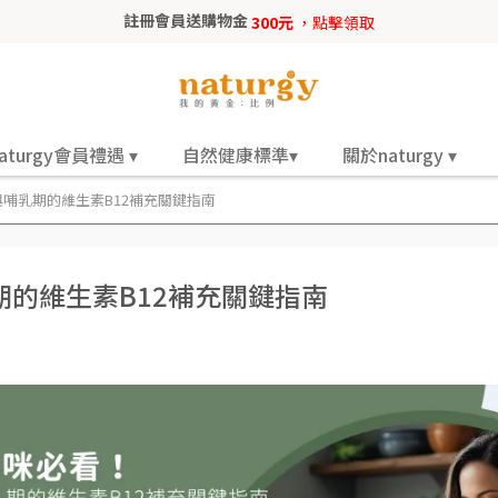
註冊會員送購物金
300元
，點擊領取
aturgy會員禮遇 ▾
自然健康標準▾
關於naturgy ▾
哺乳期的維生素B12補充關鍵指南
的維生素B12補充關鍵指南