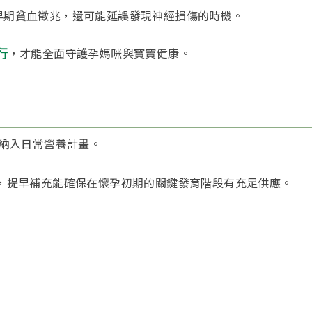
早期貧血徵兆，還可能延誤發現神經損傷的時機。
，才能全面守護孕媽咪與寶寶健康。
行
葉酸納入日常營養計畫。
慢，提早補充能確保在懷孕初期的關鍵發育階段有充足供應。