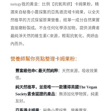
natugy我的黃金：比例【抗氧亮妍】卡姆果粉，精
選來自秘魯小農採集的亞馬遜流域卡姆果，以全天
然植萃的方式保留原果營養，經單一成分自然果實
直接磨粉製成。不含任何化學添加物，提供消費者
最純淨天然的維生素C來源，輕鬆抗氧化，亮妍由
內而外。
營養師幫你亮點整理卡姆果粉：
豐富維他命C最天然純粹
：
天然來源，吸收效果
佳。
純天然植萃，並是唯一一款獲得英國The Vegan
Society素食認證的產品
：
無添加化學物質，純素
友好。
亞馬遜卡姆果
：
秘魯小農採集，營養豐富。