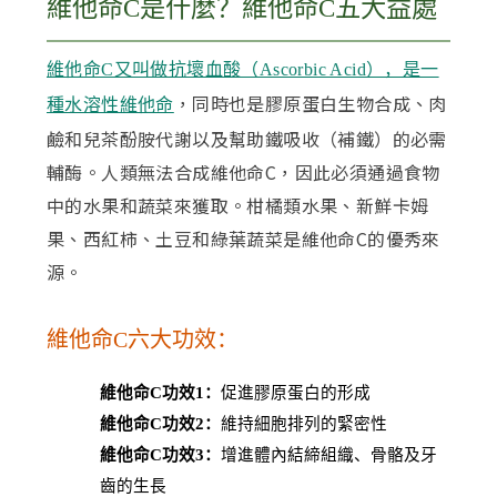
維他命C是什麼？維他命C五大益處
維他命C又叫做抗壞血酸（Ascorbic Acid），是一
，同時也是膠原蛋白生物合成、肉
種水溶性維他命
鹼和兒茶酚胺代謝以及幫助鐵吸收（補鐵）的必需
輔酶。人類無法合成維他命C，因此必須通過食物
中的水果和蔬菜來獲取。柑橘類水果、新鮮卡姆
果、西紅柿、土豆和綠葉蔬菜是維他命C的優秀來
源。
維他命C六大功效：
維他命C功效1：
促進膠原蛋白的形成
維他命C功效2：
維持細胞排列的緊密性
維他命C功效3：
增進體內結締組織、骨骼及牙
齒的生長