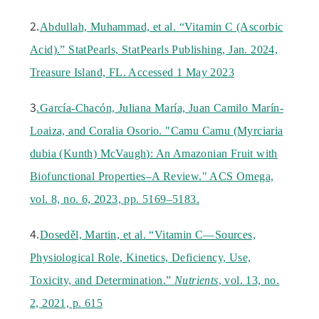
2.
Abdullah, Muhammad, et al. “Vitamin C (Ascorbic
Acid).” StatPearls, StatPearls Publishing, Jan. 2024,
Treasure Island, FL. Accessed 1 May 2023
3
.García-Chacón, Juliana María, Juan Camilo Marín-
Loaiza, and Coralia Osorio. "Camu Camu (Myrciaria
dubia (Kunth) McVaugh): An Amazonian Fruit with
Biofunctional Properties–A Review." ACS Omega,
vol. 8, no. 6, 2023, pp. 5169–5183.
4.
Doseděl, Martin, et al. “Vitamin C—Sources,
Physiological Role, Kinetics, Deficiency, Use,
Toxicity, and Determination.”
Nutrients
, vol. 13, no.
2, 2021, p. 615