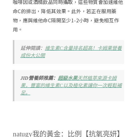
咖啡因或酒精飲品同時攝取，這些物質會加速維他
命C的排出，降低其效果。此外，若正在服用藥
物，應與維他命C隔開至少1-2小時，避免相互作
用。
延伸閱讀：
維生素C含量排名超高！卡姆果營養
成份大公開
JID營養師推薦：
超級水果
天然植萃來源卡姆
果，豐富的維生素C以及植化素讓你一次輕鬆補
足。
natugy我的黃金：比例【抗氧亮妍】