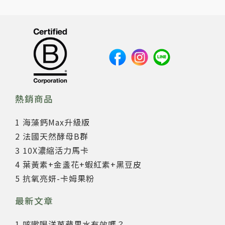
熱銷商品
1 海藻鈣Max升級版
2 法國天然酵母B群
3 10X濃縮活力馬卡
4 葉黃素+金盞花+蝦紅素+黑豆皮
5 抗氧亮妍-卡姆果粉
最新文章
1 咳嗽喝洋蔥蘋果水有效嗎？