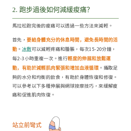
2. 跑步過後如何減緩痠痛？
馬拉松跑完後的痠痛可以透過一些方法來減輕。
首先，
要給身體充分的休息時間，避免長時間的活
。
可以減輕疼痛和腫脹，每次15-20分鐘，
動
冰敷
每2-3小時重複一次。進行
輕度的伸展和放鬆運
。攝取足
動，有助於減輕肌肉緊張和增加血液循環
夠的水分和均衡的飲食，有助於身體恢復和修復。
可以參考以下多種伸展與網球按摩技巧，來緩解痠
痛和促進肌肉恢復。
站立前彎式