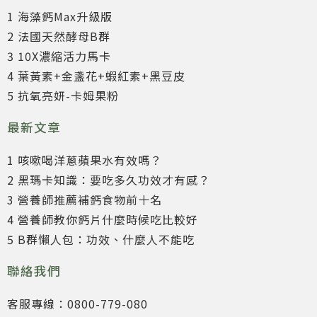
1 海藻鈣Max升級版
2 法國天然酵母B群
3 10X濃縮活力馬卡
4 葉黃素+金盞花+蝦紅素+黑豆皮
5 抗氧亮妍-卡姆果粉
最新文章
1 咳嗽喝洋蔥蘋果水有效嗎？
2 黑瑪卡知識：要吃多久功效才有感？
3 營養師推薦補鈣食物前十名
4 營養師教你鈣片什麼時候吃比較好
5 B群懶人包：功效、什麼人不能吃
聯絡我們
客服專線：0800-779-080