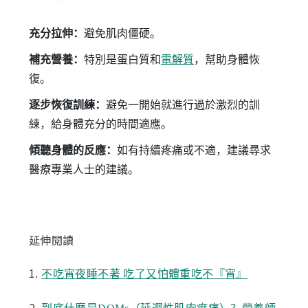
充分拉伸：
避免肌肉僵硬。
補充營養：
特別是蛋白質和
電解質
，幫助身體恢
復。
逐步恢復訓練：
避免一開始就進行過於激烈的訓
練，給身體充分的時間適應。
傾聽身體的反應：
如有持續疼痛或不適，建議尋求
醫療專業人士的建議。
延伸閱讀
1.
不吃宵夜睡不著 吃了又怕體重吃不『宵』
2.