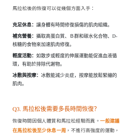
馬拉松後的恢復可以從幾個方面入手：
充足休息：
讓身體有時間修復損傷的肌肉組織。
補充營養：
攝取高蛋白質、Ｂ群和碳水化合物、D-
核糖的食物來加速肌肉修復。
輕度活動：
如散步或輕度的伸展運動能促進血液循
環，有助於排除代謝物。
冰敷與按摩：
冰敷能減少炎症，按摩能放鬆緊繃的
肌肉。
Q3. 馬拉松後需要多長時間恢復？
恢復時間因個人體質和馬拉松經驗而異。
一般建議
，不進行高強度的運動，
在馬拉松後至少休息一周