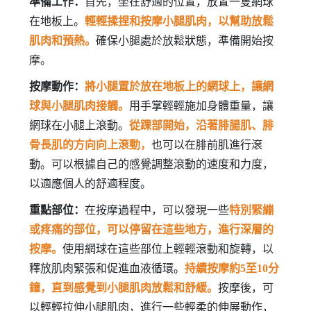
準備工作：
首先，坐在舒適的位置，放置一隻網球
在地板上。
輕輕揉捏和按摩小腿肌肉，以幫助放鬆
肌肉和預熱。
確保小腿處於放鬆狀態，準備開始按
摩。
按摩動作：
將小腿置於放在地板上的網球上，讓網
球與小腿肌肉接觸。
用手掌輕輕施加身體重量，讓
網球在小腿上滾動。
從踝部開始，沿著腓腸肌、腓
骨長肌的方向向上滾動，
也可以在腓前肌進行滾
動。可以根據自己的感覺調整滾動的速度和力度，
以適應個人的舒適程度。
重點部位：
在按摩過程中，可以發現一些
特別緊繃
或疼痛的部位，可以停留在這些地方，進行深層的
按摩。
使用網球在這些部位上輕輕滾動和旋轉，以
釋放肌肉緊張和促進血液循環。
持續按摩約5至10分
鐘，直到感覺到小腿肌肉放鬆和舒緩。
按摩後，可
以輕輕拉伸小腿肌肉，進行一些輕柔的伸展動作，