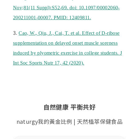
Nov;81(11 Suppl):S52-69. doi: 10.1097/00002060-
200211001-00007. PMID: 12409811.
3.
Cao, W., Qiu, J., Cai, T. et al. Effect of D-ribose
supplementation on delayed onset muscle soreness
induced by plyometric exercise in college students. J
Int Soc Sports Nutr 17, 42 (2020).
自然健康 平衡共好
naturgy我的黃金比例 | 天然植萃保健食品