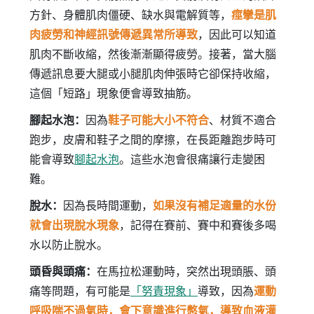
方針、身體肌肉僵硬、缺水與電解質等，
痙攣是肌
肉疲勞和神經訊號傳遞異常所導致
，因此可以知道
肌肉不斷收縮，然後漸漸顯得疲勞。接著，當大腦
傳遞訊息要大腿或小腿肌肉伸張時它卻保持收縮，
這個「短路」現象便會導致抽筋。
腳起水泡：
因為
鞋子可能大小不符合
、材質不適合
跑步，皮膚和鞋子之間的摩擦，在長距離跑步時可
能會導致
腳起水泡
。這些水泡會很痛讓行走變困
難。
脫水：
因為長時間運動，
如果沒有補足適量的水份
就會出現脫水現象
，記得在賽前、賽中和賽後多喝
水以防止脫水。
頭昏與頭痛：
在馬拉松運動時，突然出現頭脹、頭
痛等問題，有可能是
「努責現象」
導致，因為
運動
呼吸喘不過氣時，會下意識進行憋氣，導致血液灌