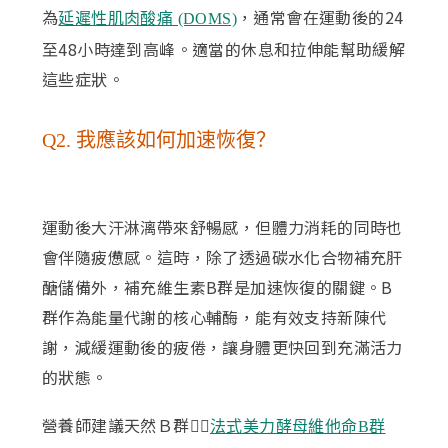
為
，通常會在運動後的24
延遲性肌肉酸痛 (DOMS)
至48小時達到高峰。適當的休息和拉伸能幫助緩解
這些症狀。
Q2. 我應該如何加速恢復？
運動後大汗淋漓帶來舒暢感，但體力消耗的同時也
會伴隨疲憊感。這時，除了透過碳水化合物補充肝
醣儲備外，補充維生素B群是加速恢復的關鍵。B
群作為能量代謝的核心輔酶，能有效支持新陳代
謝，減緩運動後的疲倦，讓身體更快回到充滿活力
的狀態。
營養師建議天然Ｂ群👉🏻
法式美力酵母維他命B群