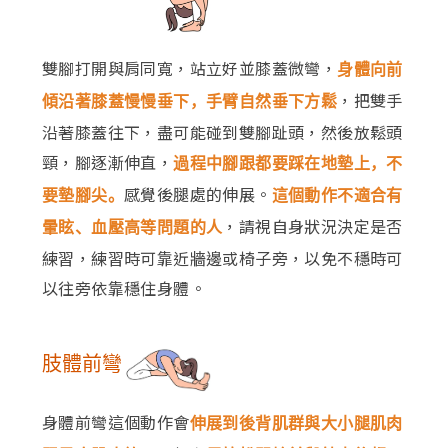
雙腳打開與肩同寬，站立好並膝蓋微彎，
身體向前
，把雙手
傾沿著膝蓋慢慢垂下，手臂自然垂下方鬆
沿著膝蓋往下，盡可能碰到雙腳趾頭，然後放鬆頭
頸，腳逐漸伸直，
過程中腳跟都要踩在地墊上，不
感覺後腿處的伸展。
要墊腳尖。
這個動作不適合有
，請視自身狀況決定是否
暈眩、血壓高等問題的人
練習，練習時可靠近牆邊或椅子旁，以免不穩時可
以往旁依靠穩住身體。
肢體前彎
身體前彎這個動作會
伸展到後背肌群與大小腿肌肉