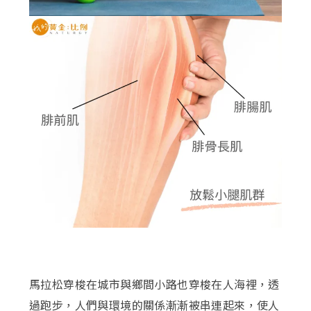
馬拉松穿梭在城市與鄉間小路也穿梭在人海裡，透
過跑步，人們與環境的關係漸漸被串連起來，使人