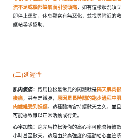
流不足或腦部缺氧而引發頭痛
，如有這樣狀況須立
即停止運動，休息觀察有無惡化，並找尋附近的救
護站尋求協助。
(二)延遲性
肌肉痠痛：
跑馬拉松最常見的問題就是
隔天肌肉很
痠痛
，甚至是鐵腿，
原因是長時間的跑步過程中肌
肉纖維受到損傷
。這種酸痛會持續數天之久，並且
可能導致難以正常活動或行走。
心率加快：
跑完馬拉松後你的高心率可能會持續數
小時甚至數天，這是由於高強度的運動給心血管系