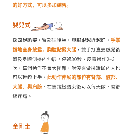
的好方式，可以多加練習。
嬰兒式
採四足跪姿，臀部往後坐，與腳跟越近越好，
手掌
，雙手打直去感覺後
撐地全身放鬆，胸膛貼緊大腿
背及身體側邊的伸展。停留30秒，反覆操作2~3
次，這個動作不會太困難，對沒有做過瑜珈的人也
可以輕鬆上手，
此動作伸展的部位有背部、髖部、
，在馬拉松結束後可以每天做，會舒
大腿、與肩膀
緩疼痛。
金剛坐