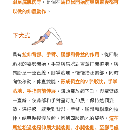
，是個在
跟足底肌肉等
馬拉松開始前與結束後都可
。
以做的伸展動作
下犬式
具有
。從四肢
拉伸背部、手臂、腿部和骨盆的作用
跪地的姿勢開始，手掌與肩膀對齊並打開撐地，與
肩膀呈一垂直線，腳掌貼地。慢慢抬起臀部，同時
向後移動，伸直雙腿，
形成倒立的V字形狀，手掌
。讓頭部放鬆下垂，與雙臂成
貼地，手指向前伸展
一直線，使背部和手臂盡可能伸展。保持這個姿
勢，深呼吸，感受到背部、手臂、腿部和腳掌的拉
伸。結束時慢慢放鬆，回到四肢跪地的姿勢，
這在
馬拉松過後是伸展大腿後側、小腿後側、至腳弓處