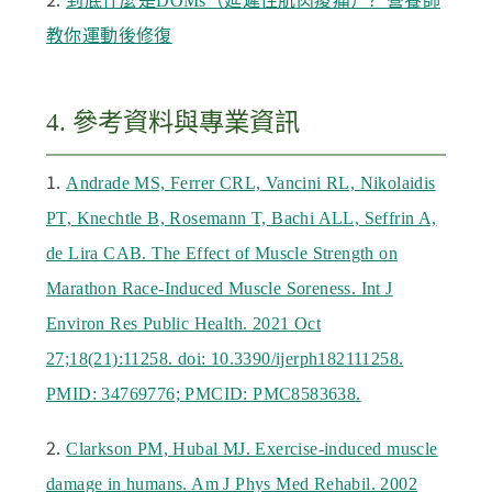
到底什麼是DOMs（延遲性肌肉痠痛）？營養師
教你運動後修復
4. 參考資料與專業資訊
1.
Andrade MS, Ferrer CRL, Vancini RL, Nikolaidis
PT, Knechtle B, Rosemann T, Bachi ALL, Seffrin A,
de Lira CAB. The Effect of Muscle Strength on
Marathon Race-Induced Muscle Soreness. Int J
Environ Res Public Health. 2021 Oct
27;18(21):11258. doi: 10.3390/ijerph182111258.
PMID: 34769776; PMCID: PMC8583638.
2.
Clarkson PM, Hubal MJ. Exercise-induced muscle
damage in humans. Am J Phys Med Rehabil. 2002