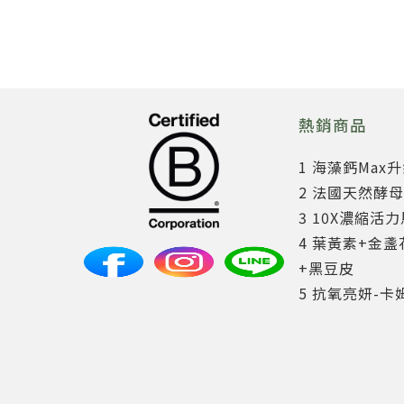
熱銷商品
1 海藻鈣Max
2 法國天然酵母
3 10X濃縮活
4 葉黃素+金盞
+黑豆皮
5 抗氧亮妍-卡