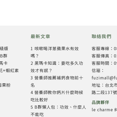
最新文章
聯絡我們
升級版
1 咳嗽喝洋蔥蘋果水有效
客服專線：080
B群
嗎？
客服傳真：02-
力馬卡
2 黑瑪卡知識：要吃多久功
客服時間：09:
花+蝦紅素
效才有感？
信箱：
3 營養師推薦補鈣食物前十
fuzimall@f
姆果粉
名
地址：台北
4 營養師教你鈣片什麼時候
路二段137號
吃比較好
品牌夥伴
5 B群懶人包：功效、什麼人
le charm
不能吃