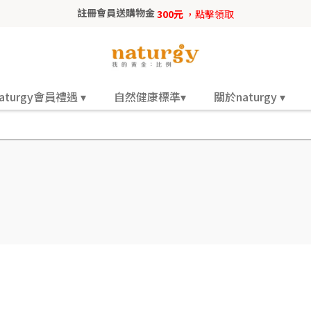
註冊會員送購物金
300元
，點擊領取
aturgy會員禮遇 ▾
自然健康標準▾
關於naturgy ▾