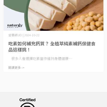
營養師JID | 2024-10-22
吃素如何補充鈣質？ 全植萃純素補鈣保健食
品這樣挑！
很多人會選擇吃素當作維持身體健康⋯
閱讀更多 ->