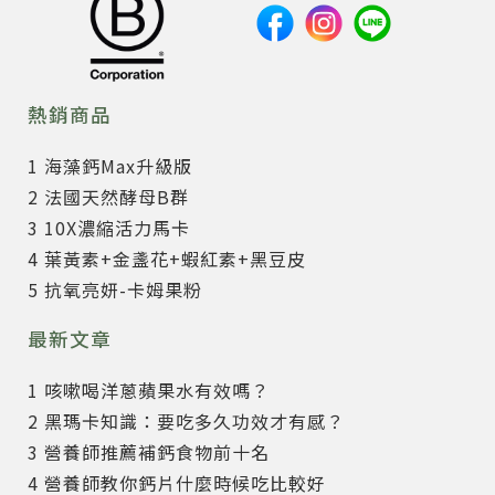
熱銷商品
1 海藻鈣Max升級版
2 法國天然酵母B群
3 10X濃縮活力馬卡
4 葉黃素+金盞花+蝦紅素+黑豆皮
5 抗氧亮妍-卡姆果粉
最新文章
1 咳嗽喝洋蔥蘋果水有效嗎？
2 黑瑪卡知識：要吃多久功效才有感？
3 營養師推薦補鈣食物前十名
4 營養師教你鈣片什麼時候吃比較好