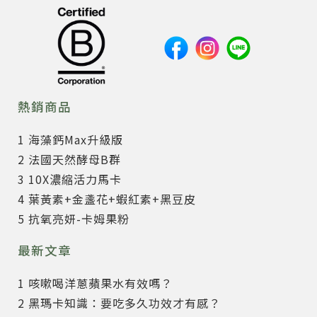
熱銷商品
1 海藻鈣Max升級版
2 法國天然酵母B群
3 10X濃縮活力馬卡
4 葉黃素+金盞花+蝦紅素+黑豆皮
5 抗氧亮妍-卡姆果粉
最新文章
1 咳嗽喝洋蔥蘋果水有效嗎？
2 黑瑪卡知識：要吃多久功效才有感？