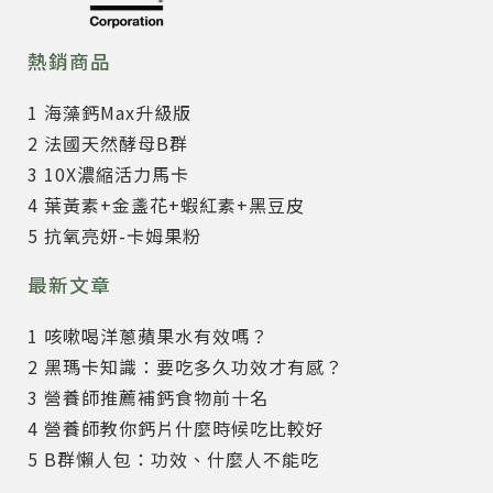
熱銷商品
1 海藻鈣Max升級版
2 法國天然酵母B群
3 10X濃縮活力馬卡
4 葉黃素+金盞花+蝦紅素+黑豆皮
5 抗氧亮妍-卡姆果粉
最新文章
1 咳嗽喝洋蔥蘋果水有效嗎？
2 黑瑪卡知識：要吃多久功效才有感？
3 營養師推薦補鈣食物前十名
4 營養師教你鈣片什麼時候吃比較好
5 B群懶人包：功效、什麼人不能吃