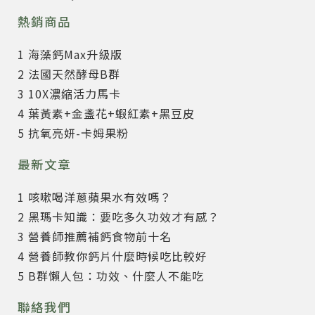
熱銷商品
1 海藻鈣Max升級版
2 法國天然酵母B群
3 10X濃縮活力馬卡
4 葉黃素+金盞花+蝦紅素+黑豆皮
5 抗氧亮妍-卡姆果粉
最新文章
1 咳嗽喝洋蔥蘋果水有效嗎？
2 黑瑪卡知識：要吃多久功效才有感？
3 營養師推薦補鈣食物前十名
4 營養師教你鈣片什麼時候吃比較好
5 B群懶人包：功效、什麼人不能吃
聯絡我們