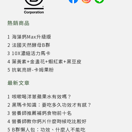
熱銷商品
1 海藻鈣Max升級版
2 法國天然酵母B群
3 10X濃縮活力馬卡
4 葉黃素+金盞花+蝦紅素+黑豆皮
5 抗氧亮妍-卡姆果粉
最新文章
1 咳嗽喝洋蔥蘋果水有效嗎？
2 黑瑪卡知識：要吃多久功效才有感？
3 營養師推薦補鈣食物前十名
4 營養師教你鈣片什麼時候吃比較好
5 B群懶人包：功效、什麼人不能吃