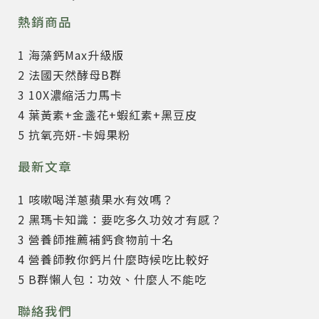
熱銷商品
1 海藻鈣Max升級版
2 法國天然酵母B群
3 10X濃縮活力馬卡
4 葉黃素+金盞花+蝦紅素+黑豆皮
5 抗氧亮妍-卡姆果粉
最新文章
1 咳嗽喝洋蔥蘋果水有效嗎？
2 黑瑪卡知識：要吃多久功效才有感？
3 營養師推薦補鈣食物前十名
4 營養師教你鈣片什麼時候吃比較好
5 B群懶人包：功效、什麼人不能吃
聯絡我們