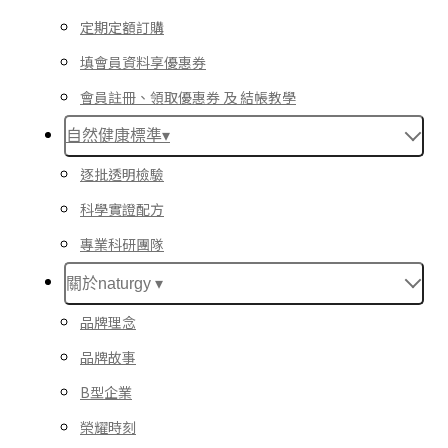
定期定額訂購
填會員資料享優惠券
會員註冊、領取優惠券 及 結帳教學
自然健康標準▾
逐批透明檢驗
科學實證配方
專業科研團隊
關於naturgy ▾
品牌理念
品牌故事
B型企業
榮耀時刻