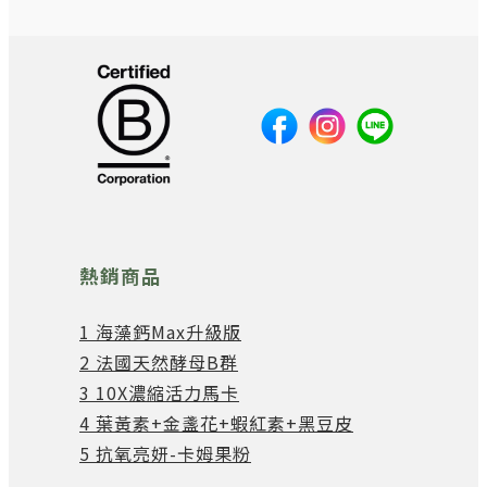
熱銷商品
1 海藻鈣Max升級版
2 法國天然酵母B群
3 10X濃縮活力馬卡
4 葉黃素+金盞花+蝦紅素+黑豆皮
5 抗氧亮妍-卡姆果粉