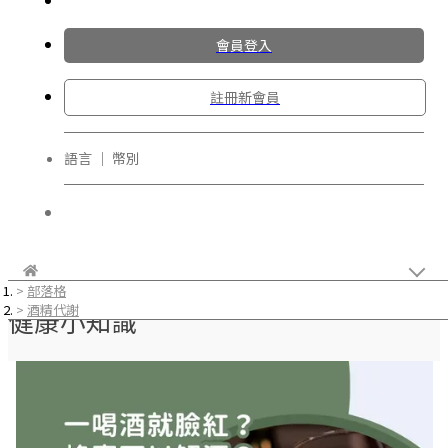
會員登入
註冊新會員
語言 ｜ 幣別
部落格
酒精代謝
健康小知識