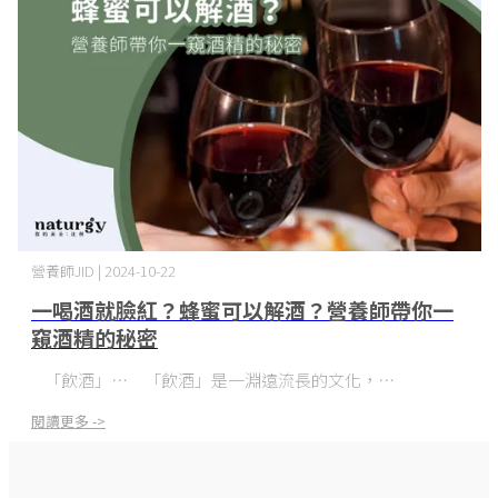
營養師JID | 2024-10-22
一喝酒就臉紅？蜂蜜可以解酒？營養師帶你一
窺酒精的秘密
「飲酒」⋯
「飲酒」是一淵遠流長的文化，⋯
閱讀更多 ->