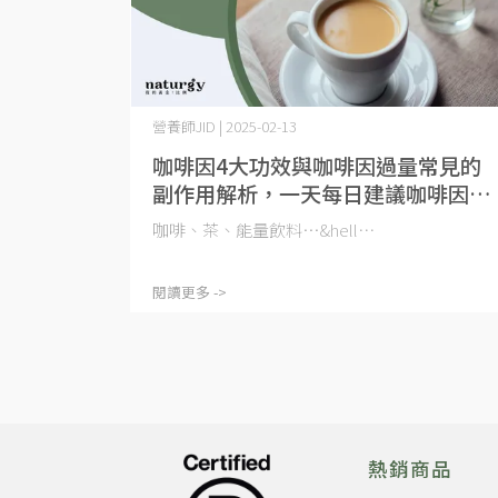
營養師JID | 2025-02-13
咖啡因4大功效與咖啡因過量常見的
副作用解析，一天每日建議咖啡因攝
取量是多少呢？
咖啡、茶、能量飲料…&hell⋯
閱讀更多 ->
熱銷商品