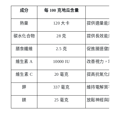
成分
每 100 克地瓜含量
熱量
120 大卡
提供適量能量
碳水化合物
28 克
提供長效能量
膳食纖維
2.5 克
促進腸道健康、
維生素 A
10000 IU
改善視力，增強
維生素 C
20 毫克
提高抗氧化能力
鉀
337 毫克
維持電解質平衡
鎂
25 毫克
放鬆神經與肌肉