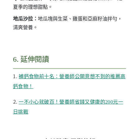
夏季的理想甜點。
地瓜沙拉：
地瓜塊與生菜、雞蛋和亞麻籽油拌勻，
清爽營養。
6. 延伸閱讀
1.
補鈣食物前十名：營養師公開意想不到的推薦高
鈣食物！
2.
一不小心就破百！營養師省錢又健康的200元一
日挑戰